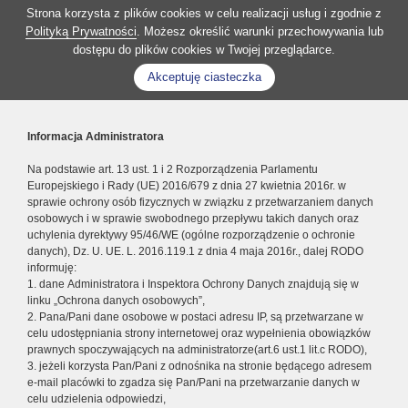
Strona korzysta z plików cookies w celu realizacji usług i zgodnie z
Polityką Prywatności
. Możesz określić warunki przechowywania lub
dostępu do plików cookies w Twojej przeglądarce.
Akceptuję ciasteczka
Informacja Administratora
Na podstawie art. 13 ust. 1 i 2 Rozporządzenia Parlamentu
Europejskiego i Rady (UE) 2016/679 z dnia 27 kwietnia 2016r. w
sprawie ochrony osób fizycznych w związku z przetwarzaniem danych
osobowych i w sprawie swobodnego przepływu takich danych oraz
uchylenia dyrektywy 95/46/WE (ogólne rozporządzenie o ochronie
danych), Dz. U. UE. L. 2016.119.1 z dnia 4 maja 2016r., dalej RODO
informuję:
1. dane Administratora i Inspektora Ochrony Danych znajdują się w
linku „Ochrona danych osobowych”,
2. Pana/Pani dane osobowe w postaci adresu IP, są przetwarzane w
celu udostępniania strony internetowej oraz wypełnienia obowiązków
prawnych spoczywających na administratorze(art.6 ust.1 lit.c RODO),
3. jeżeli korzysta Pan/Pani z odnośnika na stronie będącego adresem
e-mail placówki to zgadza się Pan/Pani na przetwarzanie danych w
celu udzielenia odpowiedzi,