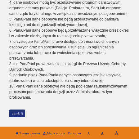
4. dane osobowe mogą być przekazywane organom państwowym,
organom ochrony prawnej (Policja, Prokuratura, Sąd) lub organom
samorządu terytorialnego w związku z prowadzonym postępowaniem,
5. Pana/Pani dane osobowe nie będą przekazywane do państwa
trzeciego ani do organizacji międzynarodowej,
6. Pana/Pani dane osobowe będą przetwarzane wyłącznie przez okres
i w zakresie niezbędnym do realizacji celu przetwarzania,
7. przysługuje Panu/Pani prawo dostępu do treści swoich danych
osobowych oraz ich sprostowania, usunięcia lub ograniczenia
przetwarzania lub prawo do wniesienia sprzeciwu wobec
przetwarzania,
8. ma Pan/Pani prawo wniesienia skargi do Prezesa Urzędu Ochrony
Danych Osobowych,
9. podanie przez Pana/Panią danych osobowych jest fakultatywne
(dobrowolne) w celu udostępnienia strony internetowej,
10. Pana/Pani dane osobowe nie będą podlegały zautomatyzowanym
procesom podejmowania decyzji przez Administratora, w tym
profilowaniu.
zamknij
Strona główna
Mapa strony
Czcionka