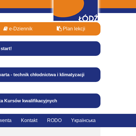
e-Dziennik
Plan lekcji
start!
arta - technik chłodnictwa i klimatyzacji
ta Kursów kwalifikacyjnych
wenta
Kontakt
RODO
Yкраїнська