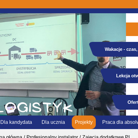
Wakacje - czas, 
Lekcja otw
Ofer
Dla kandydata
Dla ucznia
Projekty
Praca dla absol
ona główna
Profesjonalny instalator
Zajęcia dodatkowe PI