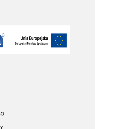
GO
RY