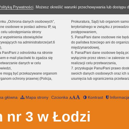
Polityką Prywatności
. Możesz określić warunki przechowywania lub dostępu d
 linku „Ochrona danych osobowych”,
Prokuratura, Sąd) lub organom sam
ne osobowe w postaci adresu IP, są
terytorialnego w związku z prowadz
 celu udostępniania strony
postępowaniem,
raz wypełnienia obowiązków
5. Pana/Pani dane osobowe nie bę
ywających na administratorze(art.6
do państwa trzeciego ani do organiza
),
międzynarodowej,
sta Pan/Pani z odnośnika na stronie
6. Pana/Pani dane osobowe będą pr
em e-mail placówki to zgadza się
wyłącznie przez okres i w zakresie 
zetwarzanie danych w celu
realizacji celu przetwarzania,
owiedzi,
7. przysługuje Panu/Pani prawo dost
we mogą być przekazywane organom
swoich danych osobowych oraz ich s
ganom ochrony prawnej (Policja,
usunięcia lub ograniczenia przetwar
na główna
Mapa strony
Czcionka
Kontrast
Informacja
 nr 3 w Łodzi