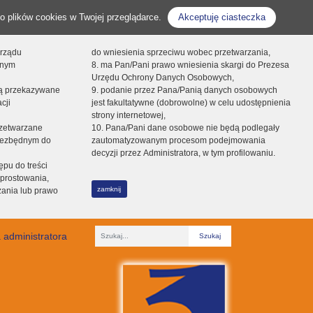
o plików cookies w Twojej przeglądarce.
Akceptuję ciasteczka
orządu
do wniesienia sprzeciwu wobec przetwarzania,
onym
8. ma Pan/Pani prawo wniesienia skargi do Prezesa
Urzędu Ochrony Danych Osobowych,
dą przekazywane
9. podanie przez Pana/Panią danych osobowych
cji
jest fakultatywne (dobrowolne) w celu udostępnienia
strony internetowej,
zetwarzane
10. Pana/Pani dane osobowe nie będą podlegały
niezbędnym do
zautomatyzowanym procesom podejmowania
decyzji przez Administratora, w tym profilowaniu.
ępu do treści
prostowania,
zamknij
zania lub prawo
 administratora
Fraza