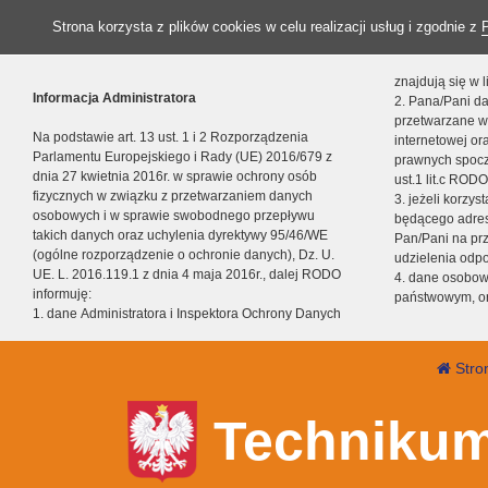
Strona korzysta z plików cookies w celu realizacji usług i zgodnie z
znajdują się w
Informacja Administratora
2. Pana/Pani da
przetwarzane w
Na podstawie art. 13 ust. 1 i 2 Rozporządzenia
internetowej o
Parlamentu Europejskiego i Rady (UE) 2016/679 z
prawnych spocz
dnia 27 kwietnia 2016r. w sprawie ochrony osób
ust.1 lit.c RODO
fizycznych w związku z przetwarzaniem danych
3. jeżeli korzy
osobowych i w sprawie swobodnego przepływu
będącego adres
takich danych oraz uchylenia dyrektywy 95/46/WE
Pan/Pani na pr
(ogólne rozporządzenie o ochronie danych), Dz. U.
udzielenia odp
UE. L. 2016.119.1 z dnia 4 maja 2016r., dalej RODO
4. dane osobo
informuję:
państwowym, or
1. dane Administratora i Inspektora Ochrony Danych
Stro
Technikum