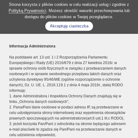
Strona korzysta z plików cookies w celu realizacji usług i zgodnie z
Polityką Prywatności
. Możesz określić warunki przechowywania lub
dostępu do plików cookies w Twojej przeglądarce.
Akceptuję ciasteczka
Informacja Administratora
Na podstawie art. 13 ust. 1 i 2 Rozporządzenia Parlamentu
Europejskiego i Rady (UE) 2016/679 z dnia 27 kwietnia 2016r. w
sprawie ochrony osób fizycznych w związku z przetwarzaniem danych
osobowych i w sprawie swobodnego przepływu takich danych oraz
uchylenia dyrektywy 95/46/WE (ogólne rozporządzenie o ochronie
danych), Dz. U. UE. L. 2016.119.1 z dnia 4 maja 2016r., dalej RODO
informuję:
1. dane Administratora i Inspektora Ochrony Danych znajdują się w
linku „Ochrona danych osobowych”,
2. Pana/Pani dane osobowe w postaci adresu IP, są przetwarzane w
celu udostępniania strony internetowej oraz wypełnienia obowiązków
prawnych spoczywających na administratorze(art.6 ust.1 lit.c RODO),
3. jeżeli korzysta Pan/Pani z odnośnika na stronie będącego adresem
e-mail placówki to zgadza się Pan/Pani na przetwarzanie danych w
celu udzielenia odpowiedzi,