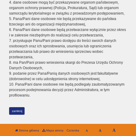
4. dane osobowe mogą być przekazywane organom państwowym,
organom ochrony prawnej (Policja, Prokuratura, Sąd) lub organom
samorządu terytorialnego w związku z prowadzonym postępowaniem,
5. Pana/Pani dane osobowe nie będą przekazywane do państwa
trzeciego ani do organizacji międzynarodowej,
6. Pana/Pani dane osobowe będą przetwarzane wyłącznie przez okres
i w zakresie niezbędnym do realizacji celu przetwarzania,
7. przysługuje Panu/Pani prawo dostępu do treści swoich danych
osobowych oraz ich sprostowania, usunięcia lub ograniczenia
przetwarzania lub prawo do wniesienia sprzeciwu wobec
przetwarzania,
8. ma Pan/Pani prawo wniesienia skargi do Prezesa Urzędu Ochrony
Danych Osobowych,
9. podanie przez Pana/Panią danych osobowych jest fakultatywne
(dobrowolne) w celu udostępnienia strony internetowej,
10. Pana/Pani dane osobowe nie będą podlegały zautomatyzowanym
procesom podejmowania decyzji przez Administratora, w tym
profilowaniu.
zamknij
Strona główna
Mapa strony
Czcionka