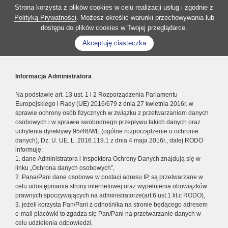
Strona korzysta z plików cookies w celu realizacji usług i zgodnie z
Polityką Prywatności
. Możesz określić warunki przechowywania lub
dostępu do plików cookies w Twojej przeglądarce.
Akceptuję ciasteczka
Informacja Administratora
Na podstawie art. 13 ust. 1 i 2 Rozporządzenia Parlamentu
Europejskiego i Rady (UE) 2016/679 z dnia 27 kwietnia 2016r. w
sprawie ochrony osób fizycznych w związku z przetwarzaniem danych
osobowych i w sprawie swobodnego przepływu takich danych oraz
uchylenia dyrektywy 95/46/WE (ogólne rozporządzenie o ochronie
danych), Dz. U. UE. L. 2016.119.1 z dnia 4 maja 2016r., dalej RODO
informuję:
1. dane Administratora i Inspektora Ochrony Danych znajdują się w
linku „Ochrona danych osobowych”,
2. Pana/Pani dane osobowe w postaci adresu IP, są przetwarzane w
celu udostępniania strony internetowej oraz wypełnienia obowiązków
prawnych spoczywających na administratorze(art.6 ust.1 lit.c RODO),
3. jeżeli korzysta Pan/Pani z odnośnika na stronie będącego adresem
e-mail placówki to zgadza się Pan/Pani na przetwarzanie danych w
celu udzielenia odpowiedzi,