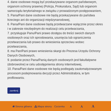
4. dane osobowe mogą być przekazywane organom państwowym,
organom ochrony prawnej (Policja, Prokuratura, Sąd) lub organom
samorządu terytorialnego w związku z prowadzonym postępowaniem,
5. Pana/Pani dane osobowe nie będą przekazywane do państwa
trzeciego ani do organizacji międzynarodowej,
6. Pana/Pani dane osobowe będą przetwarzane wyłącznie przez okres
i w zakresie niezbędnym do realizacji celu przetwarzania,
7. przysługuje Panu/Pani prawo dostępu do treści swoich danych
osobowych oraz ich sprostowania, usunięcia lub ograniczenia
przetwarzania lub prawo do wniesienia sprzeciwu wobec
przetwarzania,
8. ma Pan/Pani prawo wniesienia skargi do Prezesa Urzędu Ochrony
Danych Osobowych,
9. podanie przez Pana/Panią danych osobowych jest fakultatywne
(dobrowolne) w celu udostępnienia strony internetowej,
10. Pana/Pani dane osobowe nie będą podlegały zautomatyzowanym
procesom podejmowania decyzji przez Administratora, w tym
profilowaniu.
zamknij
Strona główna
Mapa strony
Czcionka