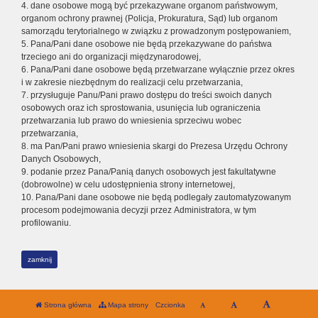
4. dane osobowe mogą być przekazywane organom państwowym,
organom ochrony prawnej (Policja, Prokuratura, Sąd) lub organom
samorządu terytorialnego w związku z prowadzonym postępowaniem,
5. Pana/Pani dane osobowe nie będą przekazywane do państwa
trzeciego ani do organizacji międzynarodowej,
6. Pana/Pani dane osobowe będą przetwarzane wyłącznie przez okres
i w zakresie niezbędnym do realizacji celu przetwarzania,
7. przysługuje Panu/Pani prawo dostępu do treści swoich danych
osobowych oraz ich sprostowania, usunięcia lub ograniczenia
przetwarzania lub prawo do wniesienia sprzeciwu wobec
przetwarzania,
8. ma Pan/Pani prawo wniesienia skargi do Prezesa Urzędu Ochrony
Danych Osobowych,
9. podanie przez Pana/Panią danych osobowych jest fakultatywne
(dobrowolne) w celu udostępnienia strony internetowej,
10. Pana/Pani dane osobowe nie będą podlegały zautomatyzowanym
procesom podejmowania decyzji przez Administratora, w tym
profilowaniu.
zamknij
Strona główna
Mapa strony
Czcionka