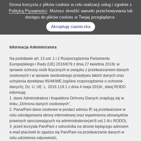
Strona korzysta z plików cookies w celu realizacji usług i zgodnie z
Polityką Prywatności
. Możesz określić warunki przechowywania lub
dostępu do plików cookies w Twojej przeglądarce.
Akceptuję ciasteczka
Informacja Administratora
Na podstawie art. 13 ust. 1 i 2 Rozporządzenia Parlamentu
Europejskiego i Rady (UE) 2016/679 z dnia 27 kwietnia 2016r. w
sprawie ochrony osób fizycznych w związku z przetwarzaniem danych
osobowych i w sprawie swobodnego przepływu takich danych oraz
uchylenia dyrektywy 95/46/WE (ogólne rozporządzenie o ochronie
danych), Dz. U. UE. L. 2016.119.1 z dnia 4 maja 2016r., dalej RODO
informuję:
1. dane Administratora i Inspektora Ochrony Danych znajdują się w
linku „Ochrona danych osobowych”,
2. Pana/Pani dane osobowe w postaci adresu IP, są przetwarzane w
celu udostępniania strony internetowej oraz wypełnienia obowiązków
prawnych spoczywających na administratorze(art.6 ust.1 lit.c RODO),
3. jeżeli korzysta Pan/Pani z odnośnika na stronie będącego adresem
e-mail placówki to zgadza się Pan/Pani na przetwarzanie danych w
celu udzielenia odpowiedzi,