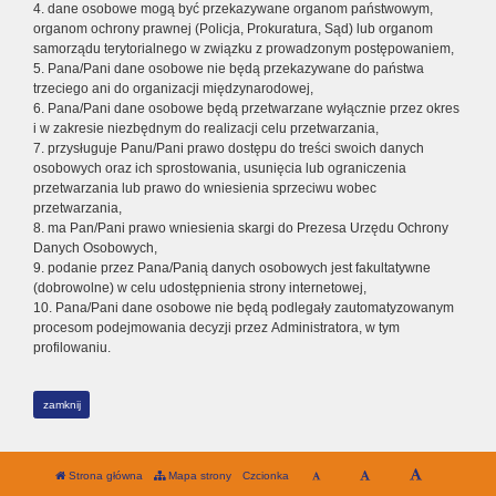
4. dane osobowe mogą być przekazywane organom państwowym,
organom ochrony prawnej (Policja, Prokuratura, Sąd) lub organom
samorządu terytorialnego w związku z prowadzonym postępowaniem,
5. Pana/Pani dane osobowe nie będą przekazywane do państwa
trzeciego ani do organizacji międzynarodowej,
6. Pana/Pani dane osobowe będą przetwarzane wyłącznie przez okres
i w zakresie niezbędnym do realizacji celu przetwarzania,
7. przysługuje Panu/Pani prawo dostępu do treści swoich danych
osobowych oraz ich sprostowania, usunięcia lub ograniczenia
przetwarzania lub prawo do wniesienia sprzeciwu wobec
przetwarzania,
8. ma Pan/Pani prawo wniesienia skargi do Prezesa Urzędu Ochrony
Danych Osobowych,
9. podanie przez Pana/Panią danych osobowych jest fakultatywne
(dobrowolne) w celu udostępnienia strony internetowej,
10. Pana/Pani dane osobowe nie będą podlegały zautomatyzowanym
procesom podejmowania decyzji przez Administratora, w tym
profilowaniu.
zamknij
Strona główna
Mapa strony
Czcionka