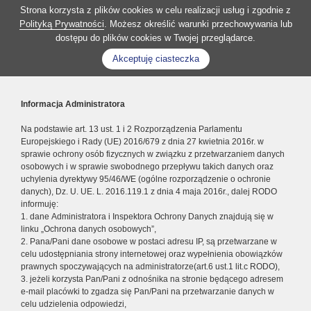
Strona korzysta z plików cookies w celu realizacji usług i zgodnie z
Polityką Prywatności
. Możesz określić warunki przechowywania lub
dostępu do plików cookies w Twojej przeglądarce.
Akceptuję ciasteczka
Informacja Administratora
Na podstawie art. 13 ust. 1 i 2 Rozporządzenia Parlamentu
Europejskiego i Rady (UE) 2016/679 z dnia 27 kwietnia 2016r. w
sprawie ochrony osób fizycznych w związku z przetwarzaniem danych
osobowych i w sprawie swobodnego przepływu takich danych oraz
uchylenia dyrektywy 95/46/WE (ogólne rozporządzenie o ochronie
danych), Dz. U. UE. L. 2016.119.1 z dnia 4 maja 2016r., dalej RODO
informuję:
1. dane Administratora i Inspektora Ochrony Danych znajdują się w
linku „Ochrona danych osobowych”,
2. Pana/Pani dane osobowe w postaci adresu IP, są przetwarzane w
celu udostępniania strony internetowej oraz wypełnienia obowiązków
prawnych spoczywających na administratorze(art.6 ust.1 lit.c RODO),
3. jeżeli korzysta Pan/Pani z odnośnika na stronie będącego adresem
e-mail placówki to zgadza się Pan/Pani na przetwarzanie danych w
celu udzielenia odpowiedzi,