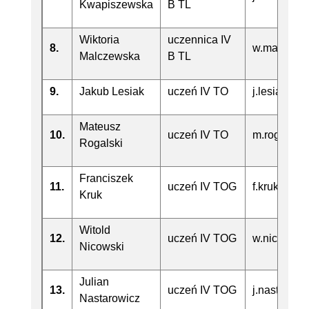
Kwapiszewska
B TL
Wiktoria
uczennica IV
8.
w.malczews
Malczewska
B TL
9.
Jakub Lesiak
uczeń IV TO
j.lesiak@te
Mateusz
10.
uczeń IV TO
m.rogalski
Rogalski
Franciszek
11.
uczeń IV TOG
f.kruk@tech
Kruk
Witold
12.
uczeń IV TOG
w.nicowski
Nicowski
Julian
13.
uczeń IV TOG
j.nastarow
Nastarowicz