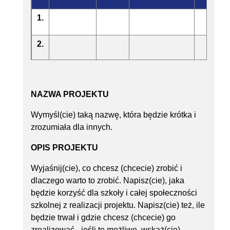
1.
2.
3.
NAZWA PROJEKTU
Wymyśl(cie) taką nazwę, która będzie krótka i
zrozumiała dla innych.
OPIS PROJEKTU
Wyjaśnij(cie), co chcesz (chcecie) zrobić i
dlaczego warto to zrobić. Napisz(cie), jaka
będzie korzyść dla szkoły i całej społeczności
szkolnej z realizacji projektu. Napisz(cie) też, ile
będzie trwał i gdzie chcesz (chcecie) go
zrealizować - jeśli to możliwe, wskaż(cie)