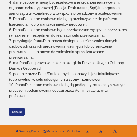
4. dane osobowe mogą być przekazywane organom państwowym,
organom ochrony prawnej (Policja, Prokuratura, Sąd) lub organom
samorządu terytorialnego w związku z prowadzonym postępowaniem,
5. Pana/Pani dane osobowe nie będą przekazywane do państwa
trzeciego ani do organizacji międzynarodowej,
6. Pana/Pani dane osobowe będą przetwarzane wyłącznie przez okres
i w zakresie niezbędnym do realizacji celu przetwarzania,
7. przysługuje Panu/Pani prawo dostępu do treści swoich danych
osobowych oraz ich sprostowania, usunięcia lub ograniczenia
przetwarzania lub prawo do wniesienia sprzeciwu wobec
przetwarzania,
8. ma Pan/Pani prawo wniesienia skargi do Prezesa Urzędu Ochrony
Danych Osobowych,
9. podanie przez Pana/Panią danych osobowych jest fakultatywne
(dobrowolne) w celu udostępnienia strony internetowej,
10. Pana/Pani dane osobowe nie będą podlegały zautomatyzowanym
procesom podejmowania decyzji przez Administratora, w tym
profilowaniu.
zamknij
Strona główna
Mapa strony
Czcionka