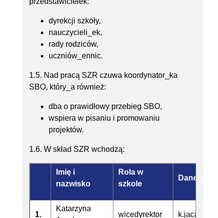
przedstawicielek:
dyrekcji szkoły,
nauczycieli_ek,
rady rodziców,
uczniów_ennic.
1.5. Nad pracą SZR czuwa koordynator_ka
SBO, który_a również:
dba o prawidłowy przebieg SBO,
wspiera w pisaniu i promowaniu
projektów.
1.6. W skład SZR wchodzą:
Imię i
Rola w
Dane kont
nazwisko
szkole
Katarzyna
1.
wicedyrektor
k.jacak@te