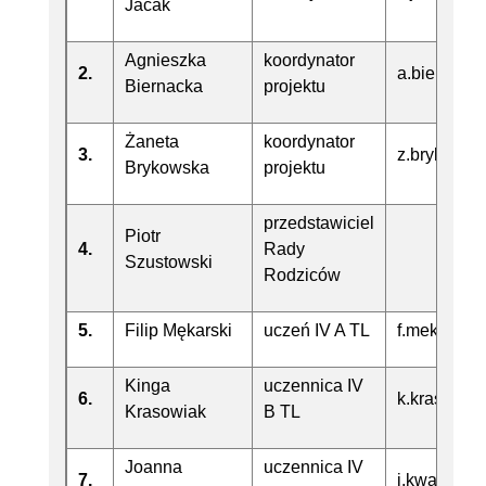
Jacak
Agnieszka
koordynator
2.
a.biernack
Biernacka
projektu
Żaneta
koordynator
3.
z.brykowsk
Brykowska
projektu
przedstawiciel
Piotr
4.
Rady
Szustowski
Rodziców
5.
Filip Mękarski
uczeń IV A TL
f.mekarski
Kinga
uczennica IV
6.
k.krasowia
Krasowiak
B TL
Joanna
uczennica IV
7.
j.kwapisze