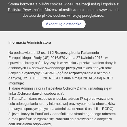
Strona korzysta z plików cookies w celu realizacji usług i zgodnie z
Polityką Prywatności
. Możesz określić warunki przechowywania lub
dostępu do plików cookies w Twojej przeglądarce.
Akceptuję ciasteczka
Informacja Administratora
Na podstawie art. 13 ust. 1 i 2 Rozporządzenia Parlamentu
Europejskiego i Rady (UE) 2016/679 z dnia 27 kwietnia 2016r. w
sprawie ochrony osób fizycznych w związku z przetwarzaniem danych
osobowych i w sprawie swobodnego przepływu takich danych oraz
uchylenia dyrektywy 95/46/WE (ogólne rozporządzenie o ochronie
danych), Dz. U. UE. L. 2016.119.1 z dnia 4 maja 2016r., dalej RODO
informuję:
1. dane Administratora i Inspektora Ochrony Danych znajdują się w
linku „Ochrona danych osobowych”,
2. Pana/Pani dane osobowe w postaci adresu IP, są przetwarzane w
celu udostępniania strony internetowej oraz wypełnienia obowiązków
prawnych spoczywających na administratorze(art.6 ust.1 lit.c RODO),
3. jeżeli korzysta Pan/Pani z odnośnika na stronie będącego adresem
e-mail placówki to zgadza się Pan/Pani na przetwarzanie danych w
celu udzielenia odpowiedzi,