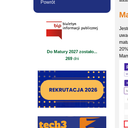
Powrót
Ma
Jest
uwag
mat
20%
Do Matury 2027 zostało...
Mam
269
dni