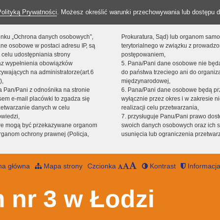
Polityką Prywatności
. Możesz określić warunki przechowywania lub dostępu d
 linku „Ochrona danych osobowych”,
Prokuratura, Sąd) lub organom sam
ne osobowe w postaci adresu IP, są
terytorialnego w związku z prowadz
 celu udostępniania strony
postępowaniem,
raz wypełnienia obowiązków
5. Pana/Pani dane osobowe nie bę
ywających na administratorze(art.6
do państwa trzeciego ani do organiza
),
międzynarodowej,
sta Pan/Pani z odnośnika na stronie
6. Pana/Pani dane osobowe będą pr
em e-mail placówki to zgadza się
wyłącznie przez okres i w zakresie 
zetwarzanie danych w celu
realizacji celu przetwarzania,
owiedzi,
7. przysługuje Panu/Pani prawo dost
we mogą być przekazywane organom
swoich danych osobowych oraz ich s
ganom ochrony prawnej (Policja,
usunięcia lub ograniczenia przetwar
na główna
Mapa strony
Czcionka
Kontrast
Informacja
 nr 3 w Łodzi