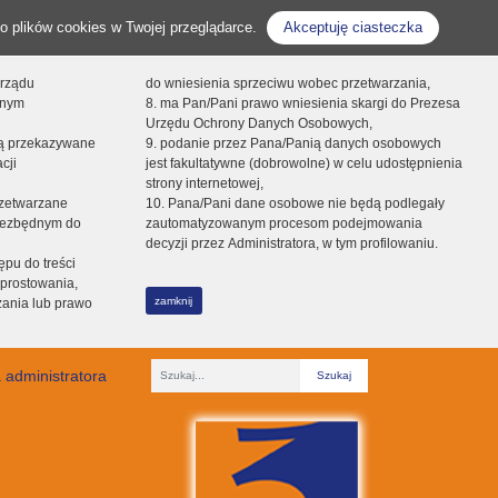
o plików cookies w Twojej przeglądarce.
Akceptuję ciasteczka
orządu
do wniesienia sprzeciwu wobec przetwarzania,
onym
8. ma Pan/Pani prawo wniesienia skargi do Prezesa
Urzędu Ochrony Danych Osobowych,
dą przekazywane
9. podanie przez Pana/Panią danych osobowych
cji
jest fakultatywne (dobrowolne) w celu udostępnienia
strony internetowej,
zetwarzane
10. Pana/Pani dane osobowe nie będą podlegały
niezbędnym do
zautomatyzowanym procesom podejmowania
decyzji przez Administratora, w tym profilowaniu.
ępu do treści
prostowania,
zamknij
zania lub prawo
 administratora
Fraza