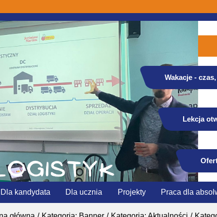
Wakacje - czas, 
Lekcja otw
Ofer
Dla kandydata
Dla ucznia
Projekty
Praca dla absol
ona główna
Kategoria: Banner
Kategoria: Aktualności
Katego