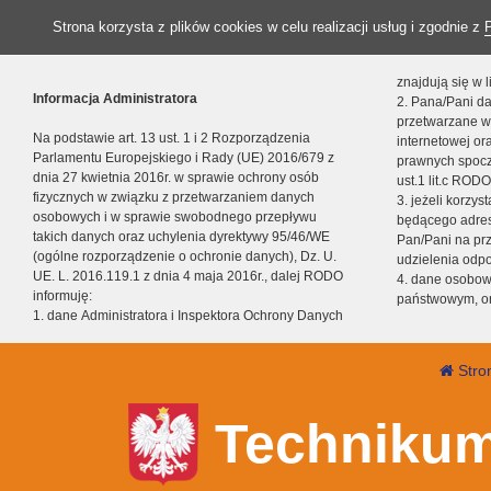
Strona korzysta z plików cookies w celu realizacji usług i zgodnie z
znajdują się w
Informacja Administratora
2. Pana/Pani da
przetwarzane w
Na podstawie art. 13 ust. 1 i 2 Rozporządzenia
internetowej o
Parlamentu Europejskiego i Rady (UE) 2016/679 z
prawnych spocz
dnia 27 kwietnia 2016r. w sprawie ochrony osób
ust.1 lit.c RODO
fizycznych w związku z przetwarzaniem danych
3. jeżeli korzy
osobowych i w sprawie swobodnego przepływu
będącego adres
takich danych oraz uchylenia dyrektywy 95/46/WE
Pan/Pani na pr
(ogólne rozporządzenie o ochronie danych), Dz. U.
udzielenia odp
UE. L. 2016.119.1 z dnia 4 maja 2016r., dalej RODO
4. dane osobo
informuję:
państwowym, or
1. dane Administratora i Inspektora Ochrony Danych
Stro
Technikum