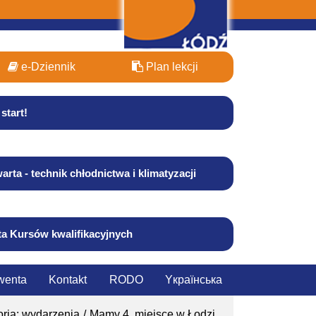
e-Dziennik
Plan lekcji
start!
arta - technik chłodnictwa i klimatyzacji
ta Kursów kwalifikacyjnych
wenta
Kontakt
RODO
Yкраїнська
ria: wydarzenia
Mamy 4. miejsce w Łodzi