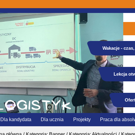
Wakacje - czas, 
Lekcja otw
Ofer
Dla kandydata
Dla ucznia
Projekty
Praca dla absol
ona główna
Kategoria: Banner
Kategoria: Aktualności
Katego