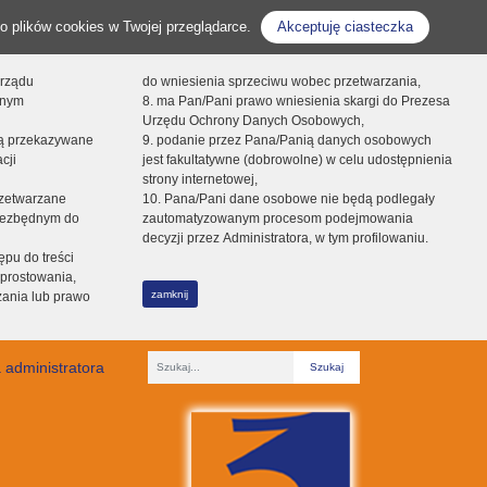
o plików cookies w Twojej przeglądarce.
Akceptuję ciasteczka
orządu
do wniesienia sprzeciwu wobec przetwarzania,
onym
8. ma Pan/Pani prawo wniesienia skargi do Prezesa
Urzędu Ochrony Danych Osobowych,
dą przekazywane
9. podanie przez Pana/Panią danych osobowych
cji
jest fakultatywne (dobrowolne) w celu udostępnienia
strony internetowej,
zetwarzane
10. Pana/Pani dane osobowe nie będą podlegały
niezbędnym do
zautomatyzowanym procesom podejmowania
decyzji przez Administratora, w tym profilowaniu.
ępu do treści
prostowania,
zamknij
zania lub prawo
 administratora
Fraza