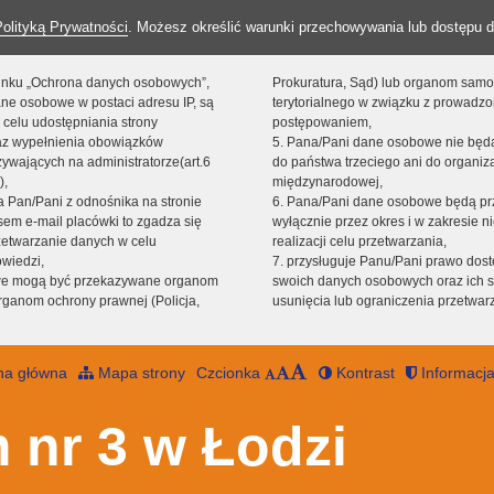
Polityką Prywatności
. Możesz określić warunki przechowywania lub dostępu d
 linku „Ochrona danych osobowych”,
Prokuratura, Sąd) lub organom sam
ne osobowe w postaci adresu IP, są
terytorialnego w związku z prowadz
 celu udostępniania strony
postępowaniem,
raz wypełnienia obowiązków
5. Pana/Pani dane osobowe nie bę
ywających na administratorze(art.6
do państwa trzeciego ani do organiza
),
międzynarodowej,
sta Pan/Pani z odnośnika na stronie
6. Pana/Pani dane osobowe będą pr
em e-mail placówki to zgadza się
wyłącznie przez okres i w zakresie 
zetwarzanie danych w celu
realizacji celu przetwarzania,
owiedzi,
7. przysługuje Panu/Pani prawo dost
we mogą być przekazywane organom
swoich danych osobowych oraz ich s
ganom ochrony prawnej (Policja,
usunięcia lub ograniczenia przetwar
na główna
Mapa strony
Czcionka
Kontrast
Informacja
 nr 3 w Łodzi