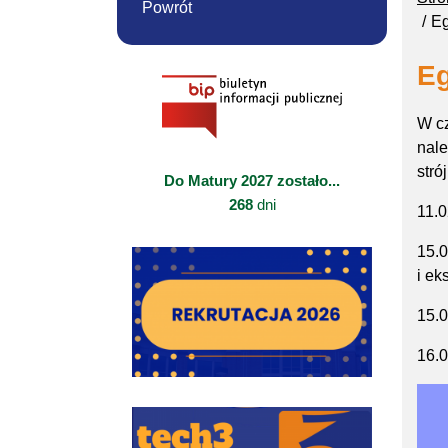
Powrót
E
E
W c
nale
stró
Do Matury 2027 zostało...
268
dni
11.0
15.0
i ek
15.0
16.0