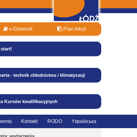
e-Dziennik
Plan lekcji
start!
arta - technik chłodnictwa i klimatyzacji
ta Kursów kwalifikacyjnych
wenta
Kontakt
RODO
Yкраїнська
ria: wydarzenia