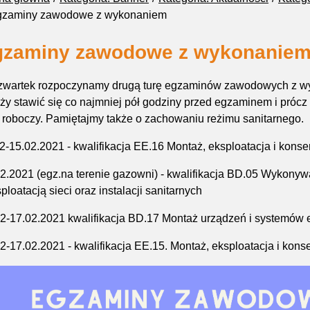
gzaminy zawodowe z wykonaniem
gzaminy zawodowe z wykonanie
zwartek rozpoczynamy drugą turę egzaminów zawodowych z w
ży stawić się co najmniej pół godziny przed egzaminem i pró
j roboczy. Pamiętajmy także o zachowaniu reżimu sanitarnego.
2-15.02.2021 - k
walifikacja
EE.16 Montaż, eksploatacja i konser
2.2021 (egz.na terenie gazowni) - k
walifikacja BD.05
Wykonywa
sploatacją sieci oraz instalacji sanitarnych
2-17.02.2021 k
walifikacja
BD.17 Montaż urządzeń i systemów e
2-17.02.2021 - k
walifikacja
EE.15. Montaż, eksploatacja i konse