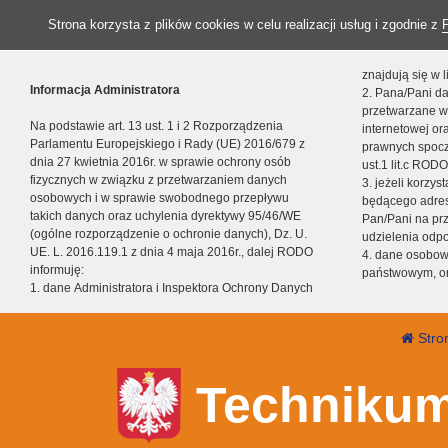
Strona korzysta z plików cookies w celu realizacji usług i zgodnie z
znajdują się w
Informacja Administratora
2. Pana/Pani da
przetwarzane w
Na podstawie art. 13 ust. 1 i 2 Rozporządzenia
internetowej o
Parlamentu Europejskiego i Rady (UE) 2016/679 z
prawnych spocz
dnia 27 kwietnia 2016r. w sprawie ochrony osób
ust.1 lit.c RODO
fizycznych w związku z przetwarzaniem danych
3. jeżeli korzy
osobowych i w sprawie swobodnego przepływu
będącego adres
takich danych oraz uchylenia dyrektywy 95/46/WE
Pan/Pani na pr
(ogólne rozporządzenie o ochronie danych), Dz. U.
udzielenia odp
UE. L. 2016.119.1 z dnia 4 maja 2016r., dalej RODO
4. dane osobo
informuję:
państwowym, or
1. dane Administratora i Inspektora Ochrony Danych
Stro
Technikum