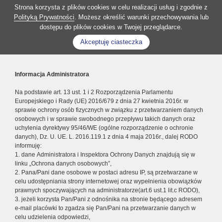
Strona korzysta z plików cookies w celu realizacji usług i zgodnie z
Polityką Prywatności
. Możesz określić warunki przechowywania lub
dostępu do plików cookies w Twojej przeglądarce.
Akceptuję ciasteczka
Informacja Administratora
Na podstawie art. 13 ust. 1 i 2 Rozporządzenia Parlamentu
Europejskiego i Rady (UE) 2016/679 z dnia 27 kwietnia 2016r. w
sprawie ochrony osób fizycznych w związku z przetwarzaniem danych
osobowych i w sprawie swobodnego przepływu takich danych oraz
uchylenia dyrektywy 95/46/WE (ogólne rozporządzenie o ochronie
danych), Dz. U. UE. L. 2016.119.1 z dnia 4 maja 2016r., dalej RODO
informuję:
1. dane Administratora i Inspektora Ochrony Danych znajdują się w
linku „Ochrona danych osobowych”,
2. Pana/Pani dane osobowe w postaci adresu IP, są przetwarzane w
celu udostępniania strony internetowej oraz wypełnienia obowiązków
prawnych spoczywających na administratorze(art.6 ust.1 lit.c RODO),
3. jeżeli korzysta Pan/Pani z odnośnika na stronie będącego adresem
e-mail placówki to zgadza się Pan/Pani na przetwarzanie danych w
celu udzielenia odpowiedzi,