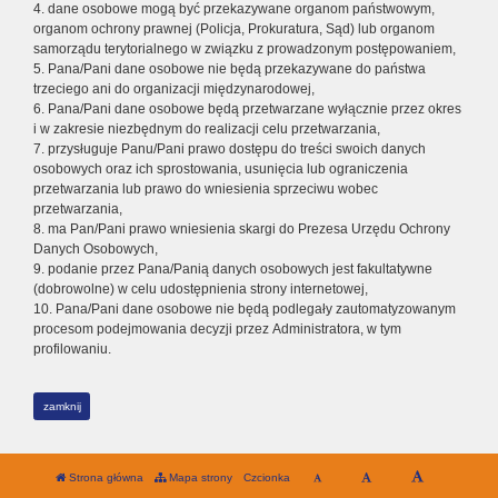
4. dane osobowe mogą być przekazywane organom państwowym,
organom ochrony prawnej (Policja, Prokuratura, Sąd) lub organom
samorządu terytorialnego w związku z prowadzonym postępowaniem,
5. Pana/Pani dane osobowe nie będą przekazywane do państwa
trzeciego ani do organizacji międzynarodowej,
6. Pana/Pani dane osobowe będą przetwarzane wyłącznie przez okres
i w zakresie niezbędnym do realizacji celu przetwarzania,
7. przysługuje Panu/Pani prawo dostępu do treści swoich danych
osobowych oraz ich sprostowania, usunięcia lub ograniczenia
przetwarzania lub prawo do wniesienia sprzeciwu wobec
przetwarzania,
8. ma Pan/Pani prawo wniesienia skargi do Prezesa Urzędu Ochrony
Danych Osobowych,
9. podanie przez Pana/Panią danych osobowych jest fakultatywne
(dobrowolne) w celu udostępnienia strony internetowej,
10. Pana/Pani dane osobowe nie będą podlegały zautomatyzowanym
procesom podejmowania decyzji przez Administratora, w tym
profilowaniu.
zamknij
Strona główna
Mapa strony
Czcionka