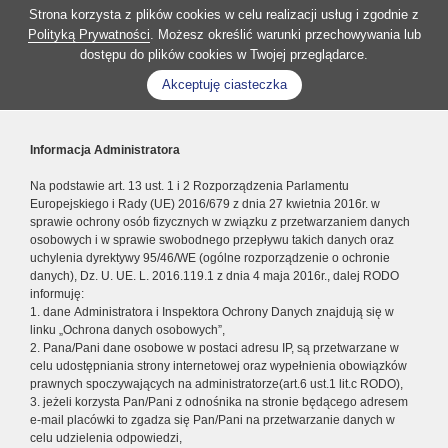
Strona korzysta z plików cookies w celu realizacji usług i zgodnie z
Polityką Prywatności
. Możesz określić warunki przechowywania lub
dostępu do plików cookies w Twojej przeglądarce.
Akceptuję ciasteczka
Informacja Administratora
Na podstawie art. 13 ust. 1 i 2 Rozporządzenia Parlamentu
Europejskiego i Rady (UE) 2016/679 z dnia 27 kwietnia 2016r. w
sprawie ochrony osób fizycznych w związku z przetwarzaniem danych
osobowych i w sprawie swobodnego przepływu takich danych oraz
uchylenia dyrektywy 95/46/WE (ogólne rozporządzenie o ochronie
danych), Dz. U. UE. L. 2016.119.1 z dnia 4 maja 2016r., dalej RODO
informuję:
1. dane Administratora i Inspektora Ochrony Danych znajdują się w
linku „Ochrona danych osobowych”,
2. Pana/Pani dane osobowe w postaci adresu IP, są przetwarzane w
celu udostępniania strony internetowej oraz wypełnienia obowiązków
prawnych spoczywających na administratorze(art.6 ust.1 lit.c RODO),
3. jeżeli korzysta Pan/Pani z odnośnika na stronie będącego adresem
e-mail placówki to zgadza się Pan/Pani na przetwarzanie danych w
celu udzielenia odpowiedzi,