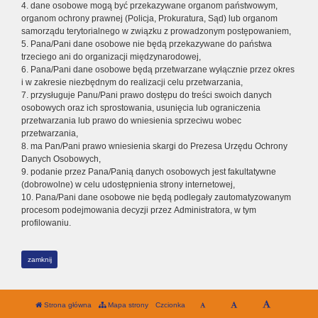
4. dane osobowe mogą być przekazywane organom państwowym,
organom ochrony prawnej (Policja, Prokuratura, Sąd) lub organom
samorządu terytorialnego w związku z prowadzonym postępowaniem,
5. Pana/Pani dane osobowe nie będą przekazywane do państwa
trzeciego ani do organizacji międzynarodowej,
6. Pana/Pani dane osobowe będą przetwarzane wyłącznie przez okres
i w zakresie niezbędnym do realizacji celu przetwarzania,
7. przysługuje Panu/Pani prawo dostępu do treści swoich danych
osobowych oraz ich sprostowania, usunięcia lub ograniczenia
przetwarzania lub prawo do wniesienia sprzeciwu wobec
przetwarzania,
8. ma Pan/Pani prawo wniesienia skargi do Prezesa Urzędu Ochrony
Danych Osobowych,
9. podanie przez Pana/Panią danych osobowych jest fakultatywne
(dobrowolne) w celu udostępnienia strony internetowej,
10. Pana/Pani dane osobowe nie będą podlegały zautomatyzowanym
procesom podejmowania decyzji przez Administratora, w tym
profilowaniu.
zamknij
Strona główna
Mapa strony
Czcionka