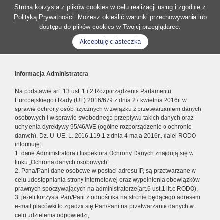
Strona korzysta z plików cookies w celu realizacji usług i zgodnie z
Polityką Prywatności
. Możesz określić warunki przechowywania lub
dostępu do plików cookies w Twojej przeglądarce.
Akceptuję ciasteczka
Informacja Administratora
Na podstawie art. 13 ust. 1 i 2 Rozporządzenia Parlamentu
Europejskiego i Rady (UE) 2016/679 z dnia 27 kwietnia 2016r. w
sprawie ochrony osób fizycznych w związku z przetwarzaniem danych
osobowych i w sprawie swobodnego przepływu takich danych oraz
uchylenia dyrektywy 95/46/WE (ogólne rozporządzenie o ochronie
danych), Dz. U. UE. L. 2016.119.1 z dnia 4 maja 2016r., dalej RODO
informuję:
1. dane Administratora i Inspektora Ochrony Danych znajdują się w
linku „Ochrona danych osobowych”,
2. Pana/Pani dane osobowe w postaci adresu IP, są przetwarzane w
celu udostępniania strony internetowej oraz wypełnienia obowiązków
prawnych spoczywających na administratorze(art.6 ust.1 lit.c RODO),
3. jeżeli korzysta Pan/Pani z odnośnika na stronie będącego adresem
e-mail placówki to zgadza się Pan/Pani na przetwarzanie danych w
celu udzielenia odpowiedzi,