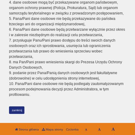
4. dane osobowe mogą być przekazywane organom państwowym,
organom ochrony prawnej (Policja, Prokuratura, Sąd) lub organom
samorządu terytorialnego w związku z prowadzonym postępowaniem,
5. Pana/Pani dane osobowe nie będą przekazywane do państwa
trzeciego ani do organizacji międzynarodowej,
6. Pana/Pani dane osobowe będą przetwarzane wyłącznie przez okres
i w zakresie niezbędnym do realizacji celu przetwarzania,
7. przysługuje Panu/Pani prawo dostępu do treści swoich danych
osobowych oraz ich sprostowania, usunięcia lub ograniczenia
przetwarzania lub prawo do wniesienia sprzeciwu wobec
przetwarzania,
8. ma Pan/Pani prawo wniesienia skargi do Prezesa Urzędu Ochrony
Danych Osobowych,
9. podanie przez Pana/Panią danych osobowych jest fakultatywne
(dobrowolne) w celu udostępnienia strony internetowej,
10. Pana/Pani dane osobowe nie będą podlegały zautomatyzowanym
procesom podejmowania decyzji przez Administratora, w tym
profilowaniu.
zamknij
Strona główna
Mapa strony
Czcionka