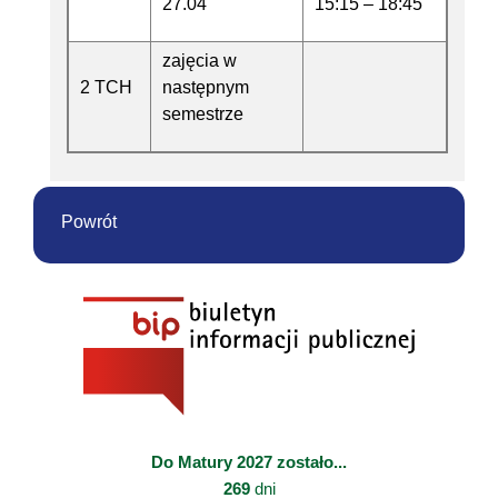
27.04
15:15 – 18:45
zajęcia w
2 TCH
następnym
semestrze
Powrót
Do Matury 2027 zostało...
269
dni