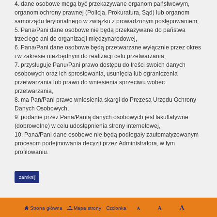
4. dane osobowe mogą być przekazywane organom państwowym,
organom ochrony prawnej (Policja, Prokuratura, Sąd) lub organom
samorządu terytorialnego w związku z prowadzonym postępowaniem,
5. Pana/Pani dane osobowe nie będą przekazywane do państwa
trzeciego ani do organizacji międzynarodowej,
6. Pana/Pani dane osobowe będą przetwarzane wyłącznie przez okres
i w zakresie niezbędnym do realizacji celu przetwarzania,
7. przysługuje Panu/Pani prawo dostępu do treści swoich danych
osobowych oraz ich sprostowania, usunięcia lub ograniczenia
przetwarzania lub prawo do wniesienia sprzeciwu wobec
przetwarzania,
8. ma Pan/Pani prawo wniesienia skargi do Prezesa Urzędu Ochrony
Danych Osobowych,
9. podanie przez Pana/Panią danych osobowych jest fakultatywne
(dobrowolne) w celu udostępnienia strony internetowej,
10. Pana/Pani dane osobowe nie będą podlegały zautomatyzowanym
procesom podejmowania decyzji przez Administratora, w tym
profilowaniu.
zamknij
Strona główna
Mapa strony
Czcionka