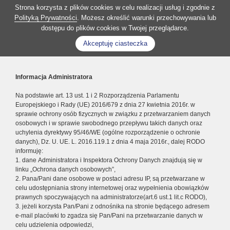
Strona korzysta z plików cookies w celu realizacji usług i zgodnie z
Polityką Prywatności
. Możesz określić warunki przechowywania lub
dostępu do plików cookies w Twojej przeglądarce.
Akceptuję ciasteczka
Informacja Administratora
Na podstawie art. 13 ust. 1 i 2 Rozporządzenia Parlamentu
Europejskiego i Rady (UE) 2016/679 z dnia 27 kwietnia 2016r. w
sprawie ochrony osób fizycznych w związku z przetwarzaniem danych
osobowych i w sprawie swobodnego przepływu takich danych oraz
uchylenia dyrektywy 95/46/WE (ogólne rozporządzenie o ochronie
danych), Dz. U. UE. L. 2016.119.1 z dnia 4 maja 2016r., dalej RODO
informuję:
1. dane Administratora i Inspektora Ochrony Danych znajdują się w
linku „Ochrona danych osobowych”,
2. Pana/Pani dane osobowe w postaci adresu IP, są przetwarzane w
celu udostępniania strony internetowej oraz wypełnienia obowiązków
prawnych spoczywających na administratorze(art.6 ust.1 lit.c RODO),
3. jeżeli korzysta Pan/Pani z odnośnika na stronie będącego adresem
e-mail placówki to zgadza się Pan/Pani na przetwarzanie danych w
celu udzielenia odpowiedzi,