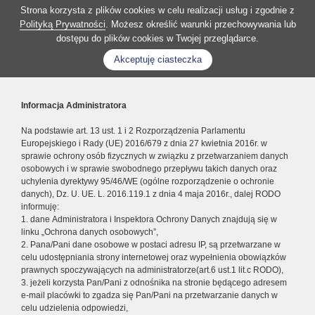
Strona korzysta z plików cookies w celu realizacji usług i zgodnie z
Polityką Prywatności
. Możesz określić warunki przechowywania lub
dostępu do plików cookies w Twojej przeglądarce.
Akceptuję ciasteczka
Informacja Administratora
Na podstawie art. 13 ust. 1 i 2 Rozporządzenia Parlamentu
Europejskiego i Rady (UE) 2016/679 z dnia 27 kwietnia 2016r. w
sprawie ochrony osób fizycznych w związku z przetwarzaniem danych
osobowych i w sprawie swobodnego przepływu takich danych oraz
uchylenia dyrektywy 95/46/WE (ogólne rozporządzenie o ochronie
danych), Dz. U. UE. L. 2016.119.1 z dnia 4 maja 2016r., dalej RODO
informuję:
1. dane Administratora i Inspektora Ochrony Danych znajdują się w
linku „Ochrona danych osobowych”,
2. Pana/Pani dane osobowe w postaci adresu IP, są przetwarzane w
celu udostępniania strony internetowej oraz wypełnienia obowiązków
prawnych spoczywających na administratorze(art.6 ust.1 lit.c RODO),
3. jeżeli korzysta Pan/Pani z odnośnika na stronie będącego adresem
e-mail placówki to zgadza się Pan/Pani na przetwarzanie danych w
celu udzielenia odpowiedzi,