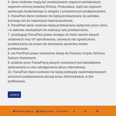
4. dane osobowe mogą być przekazywane organom państwowym,
organom ochrony prawnej (Policja, Prokuratura, Sąd) lub organom
samorządu terytorialnego w związku z prowadzonym postępowaniem,
5. Pana/Pani dane osobowe nie będą przekazywane do państwa
trzeciego ani do organizacji międzynarodowej,
6. Pana/Pani dane osobowe będą przetwarzane wyłącznie przez okres
i w zakresie niezbędnym do realizacji celu przetwarzania,
7. przysługuje Panu/Pani prawo dostępu do treści swoich danych
osobowych oraz ich sprostowania, usunięcia lub ograniczenia
przetwarzania lub prawo do wniesienia sprzeciwu wobec
przetwarzania,
8. ma Pan/Pani prawo wniesienia skargi do Prezesa Urzędu Ochrony
Danych Osobowych,
9. podanie przez Pana/Panią danych osobowych jest fakultatywne
(dobrowolne) w celu udostępnienia strony internetowej,
10. Pana/Pani dane osobowe nie będą podlegały zautomatyzowanym
procesom podejmowania decyzji przez Administratora, w tym
profilowaniu.
zamknij
Strona główna
Mapa strony
Czcionka