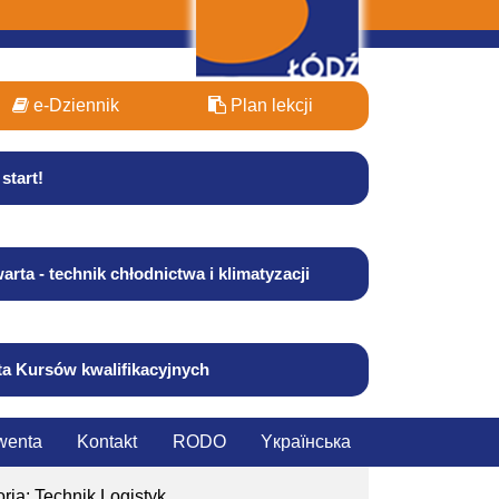
e-Dziennik
Plan lekcji
start!
arta - technik chłodnictwa i klimatyzacji
ta Kursów kwalifikacyjnych
wenta
Kontakt
RODO
Yкраїнська
ria: Technik Logistyk