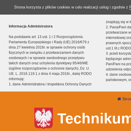
Strona korzysta z plików cookies w celu realizacji usług i zgodnie z
znajdują się w
Informacja Administratora
2. Pana/Pani da
przetwarzane w
Na podstawie art. 13 ust. 1 i 2 Rozporządzenia
internetowej o
Parlamentu Europejskiego i Rady (UE) 2016/679 z
prawnych spocz
dnia 27 kwietnia 2016r. w sprawie ochrony osób
ust.1 lit.c RODO
fizycznych w związku z przetwarzaniem danych
3. jeżeli korzy
osobowych i w sprawie swobodnego przepływu
będącego adres
takich danych oraz uchylenia dyrektywy 95/46/WE
Pan/Pani na pr
(ogólne rozporządzenie o ochronie danych), Dz. U.
udzielenia odp
UE. L. 2016.119.1 z dnia 4 maja 2016r., dalej RODO
4. dane osobo
informuję:
państwowym, or
1. dane Administratora i Inspektora Ochrony Danych
Stro
Technikum