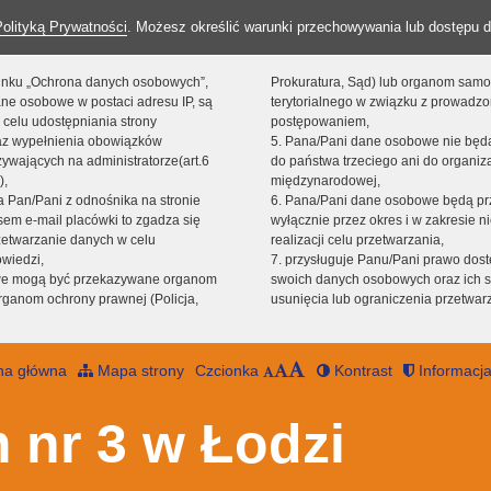
Polityką Prywatności
. Możesz określić warunki przechowywania lub dostępu d
 linku „Ochrona danych osobowych”,
Prokuratura, Sąd) lub organom sam
ne osobowe w postaci adresu IP, są
terytorialnego w związku z prowadz
 celu udostępniania strony
postępowaniem,
raz wypełnienia obowiązków
5. Pana/Pani dane osobowe nie bę
ywających na administratorze(art.6
do państwa trzeciego ani do organiza
),
międzynarodowej,
sta Pan/Pani z odnośnika na stronie
6. Pana/Pani dane osobowe będą pr
em e-mail placówki to zgadza się
wyłącznie przez okres i w zakresie 
zetwarzanie danych w celu
realizacji celu przetwarzania,
owiedzi,
7. przysługuje Panu/Pani prawo dost
we mogą być przekazywane organom
swoich danych osobowych oraz ich s
ganom ochrony prawnej (Policja,
usunięcia lub ograniczenia przetwar
na główna
Mapa strony
Czcionka
Kontrast
Informacja
 nr 3 w Łodzi