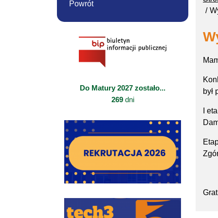
Powrót
W
W
Mam
Kon
Do Matury 2027 zostało...
był 
269
dni
I et
Dami
Etap
Zgór
Gra