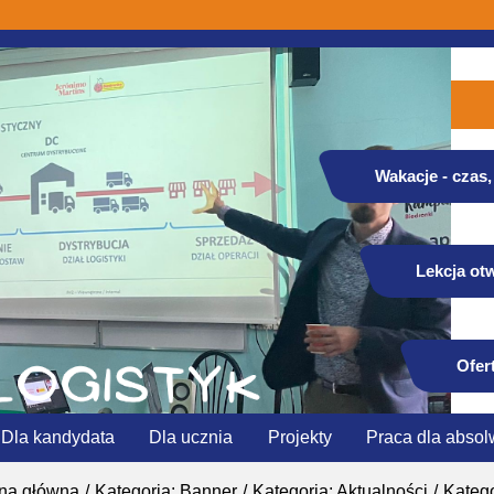
Wakacje - czas, 
Lekcja otw
Ofer
Dla kandydata
Dla ucznia
Projekty
Praca dla absol
ona główna
Kategoria: Banner
Kategoria: Aktualności
Katego