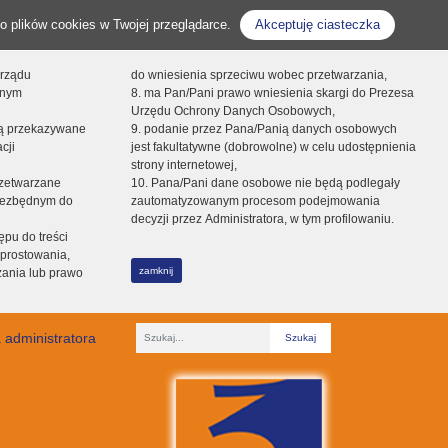
o plików cookies w Twojej przeglądarce.
Akceptuję ciasteczka
orządu
do wniesienia sprzeciwu wobec przetwarzania,
onym
8. ma Pan/Pani prawo wniesienia skargi do Prezesa
Urzędu Ochrony Danych Osobowych,
dą przekazywane
9. podanie przez Pana/Panią danych osobowych
cji
jest fakultatywne (dobrowolne) w celu udostępnienia
strony internetowej,
zetwarzane
10. Pana/Pani dane osobowe nie będą podlegały
niezbędnym do
zautomatyzowanym procesom podejmowania
decyzji przez Administratora, w tym profilowaniu.
ępu do treści
prostowania,
zamknij
zania lub prawo
 administratora
Fraza