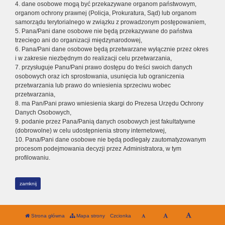
4. dane osobowe mogą być przekazywane organom państwowym,
organom ochrony prawnej (Policja, Prokuratura, Sąd) lub organom
samorządu terytorialnego w związku z prowadzonym postępowaniem,
5. Pana/Pani dane osobowe nie będą przekazywane do państwa
trzeciego ani do organizacji międzynarodowej,
6. Pana/Pani dane osobowe będą przetwarzane wyłącznie przez okres
i w zakresie niezbędnym do realizacji celu przetwarzania,
7. przysługuje Panu/Pani prawo dostępu do treści swoich danych
osobowych oraz ich sprostowania, usunięcia lub ograniczenia
przetwarzania lub prawo do wniesienia sprzeciwu wobec
przetwarzania,
8. ma Pan/Pani prawo wniesienia skargi do Prezesa Urzędu Ochrony
Danych Osobowych,
9. podanie przez Pana/Panią danych osobowych jest fakultatywne
(dobrowolne) w celu udostępnienia strony internetowej,
10. Pana/Pani dane osobowe nie będą podlegały zautomatyzowanym
procesom podejmowania decyzji przez Administratora, w tym
profilowaniu.
zamknij
Strona główna
Mapa strony
Czcionka