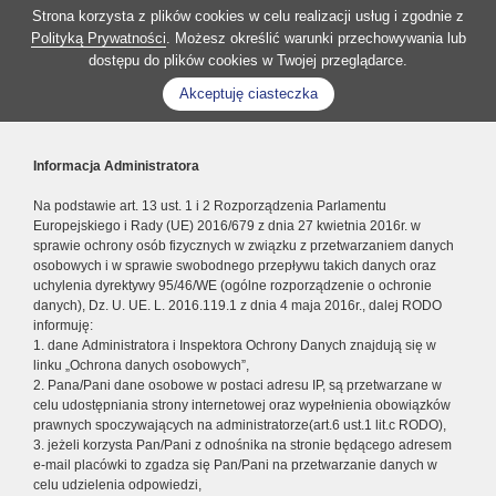
Strona korzysta z plików cookies w celu realizacji usług i zgodnie z
Polityką Prywatności
. Możesz określić warunki przechowywania lub
dostępu do plików cookies w Twojej przeglądarce.
Akceptuję ciasteczka
Informacja Administratora
Na podstawie art. 13 ust. 1 i 2 Rozporządzenia Parlamentu
Europejskiego i Rady (UE) 2016/679 z dnia 27 kwietnia 2016r. w
sprawie ochrony osób fizycznych w związku z przetwarzaniem danych
osobowych i w sprawie swobodnego przepływu takich danych oraz
uchylenia dyrektywy 95/46/WE (ogólne rozporządzenie o ochronie
danych), Dz. U. UE. L. 2016.119.1 z dnia 4 maja 2016r., dalej RODO
informuję:
1. dane Administratora i Inspektora Ochrony Danych znajdują się w
linku „Ochrona danych osobowych”,
2. Pana/Pani dane osobowe w postaci adresu IP, są przetwarzane w
celu udostępniania strony internetowej oraz wypełnienia obowiązków
prawnych spoczywających na administratorze(art.6 ust.1 lit.c RODO),
3. jeżeli korzysta Pan/Pani z odnośnika na stronie będącego adresem
e-mail placówki to zgadza się Pan/Pani na przetwarzanie danych w
celu udzielenia odpowiedzi,