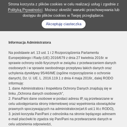
Strona korzysta z plików cookies w celu realizacji usług i zgodnie z
Polityką Prywatności
. Możesz określić warunki przechowywania lub
dostępu do plików cookies w Twojej przeglądarce.
Akceptuję ciasteczka
Informacja Administratora
Na podstawie art. 13 ust. 1 i 2 Rozporządzenia Parlamentu
Europejskiego i Rady (UE) 2016/679 z dnia 27 kwietnia 2016r. w
sprawie ochrony osób fizycznych w związku z przetwarzaniem danych
osobowych i w sprawie swobodnego przepływu takich danych oraz
uchylenia dyrektywy 95/46/WE (ogólne rozporządzenie o ochronie
danych), Dz. U. UE. L. 2016.119.1 z dnia 4 maja 2016r., dalej RODO
informuję:
1. dane Administratora i Inspektora Ochrony Danych znajdują się w
linku „Ochrona danych osobowych”,
2. Pana/Pani dane osobowe w postaci adresu IP, są przetwarzane w
celu udostępniania strony internetowej oraz wypełnienia obowiązków
prawnych spoczywających na administratorze(art.6 ust.1 lit.c RODO),
3. jeżeli korzysta Pan/Pani z odnośnika na stronie będącego adresem
e-mail placówki to zgadza się Pan/Pani na przetwarzanie danych w
celu udzielenia odpowiedzi,