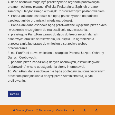
4. dane osobowe mogą być przekazywane organom państwowym,
organom ochrony prawnej (Policja, Prokuratura, Sąd) lub organom
samorządu terytorialnego w związku z prowadzonym postępowaniem,
5. Pana/Pani dane osobowe nie będą przekazywane do państwa
trzeciego ani do organizacji międzynarodowej,
6. Pana/Pani dane osobowe będą przetwarzane wyłącznie przez okres
i w zakresie niezbędnym do realizacji celu przetwarzania,
7. przysługuje Panu/Pani prawo dostępu do treści swoich danych
osobowych oraz ich sprostowania, usunięcia lub ograniczenia
przetwarzania lub prawo do wniesienia sprzeciwu wobec
przetwarzania,
8. ma Pan/Pani prawo wniesienia skargi do Prezesa Urzędu Ochrony
Danych Osobowych,
9. podanie przez Pana/Panią danych osobowych jest fakultatywne
(dobrowolne) w celu udostępnienia strony internetowej,
10. Pana/Pani dane osobowe nie będą podlegały zautomatyzowanym
procesom podejmowania decyzji przez Administratora, w tym
profilowaniu.
zamknij
Strona główna
Mapa strony
Czcionka