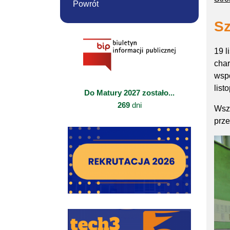
Powrót
Sz
19 l
char
wspó
list
Do Matury 2027 zostało...
269
dni
Wszy
prze