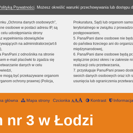
Polityką Prywatności
. Możesz określić warunki przechowywania lub dostępu d
 linku „Ochrona danych osobowych”,
Prokuratura, Sąd) lub organom sam
ne osobowe w postaci adresu IP, są
terytorialnego w związku z prowadz
 celu udostępniania strony
postępowaniem,
raz wypełnienia obowiązków
5. Pana/Pani dane osobowe nie bę
ywających na administratorze(art.6
do państwa trzeciego ani do organiza
),
międzynarodowej,
sta Pan/Pani z odnośnika na stronie
6. Pana/Pani dane osobowe będą pr
em e-mail placówki to zgadza się
wyłącznie przez okres i w zakresie 
zetwarzanie danych w celu
realizacji celu przetwarzania,
owiedzi,
7. przysługuje Panu/Pani prawo dost
we mogą być przekazywane organom
swoich danych osobowych oraz ich s
ganom ochrony prawnej (Policja,
usunięcia lub ograniczenia przetwar
na główna
Mapa strony
Czcionka
Kontrast
Informacja
 nr 3 w Łodzi