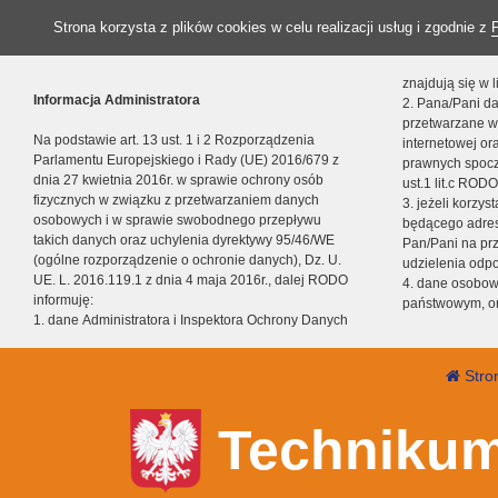
Strona korzysta z plików cookies w celu realizacji usług i zgodnie z
znajdują się w
Informacja Administratora
2. Pana/Pani da
przetwarzane w
Na podstawie art. 13 ust. 1 i 2 Rozporządzenia
internetowej o
Parlamentu Europejskiego i Rady (UE) 2016/679 z
prawnych spocz
dnia 27 kwietnia 2016r. w sprawie ochrony osób
ust.1 lit.c RODO
fizycznych w związku z przetwarzaniem danych
3. jeżeli korzy
osobowych i w sprawie swobodnego przepływu
będącego adres
takich danych oraz uchylenia dyrektywy 95/46/WE
Pan/Pani na pr
(ogólne rozporządzenie o ochronie danych), Dz. U.
udzielenia odp
UE. L. 2016.119.1 z dnia 4 maja 2016r., dalej RODO
4. dane osobo
informuję:
państwowym, or
1. dane Administratora i Inspektora Ochrony Danych
Stro
Technikum