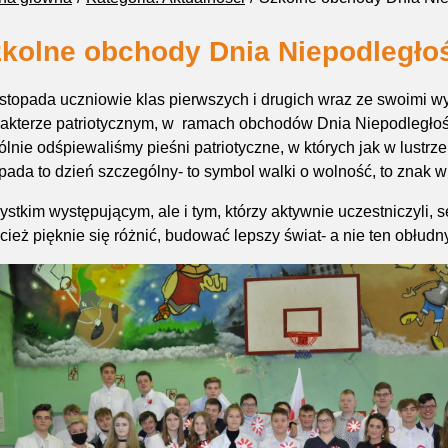
kolne obchody Dnia Niepodległo
istopada uczniowie klas pierwszych i drugich wraz ze swoimi 
akterze patriotycznym, w ramach obchodów Dnia Niepodległośc
lnie odśpiewaliśmy pieśni patriotyczne, w których jak w lustrze
opada to dzień szczególny- to symbol walki o wolność, to znak 
stkim występującym, ale i tym, którzy aktywnie uczestniczyli
cież pięknie się różnić, budować lepszy świat- a nie ten obłudn