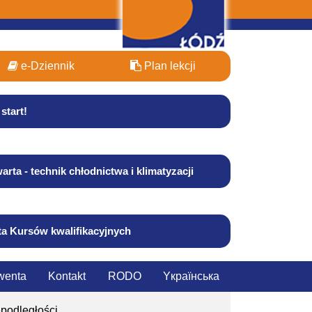
e-Dziennik
Plan lekcji
start!
arta - technik chłodnictwa i klimatyzacji
ta Kursów kwalifikacyjnych
wenta
Kontakt
RODO
Yкраїнська
podległości