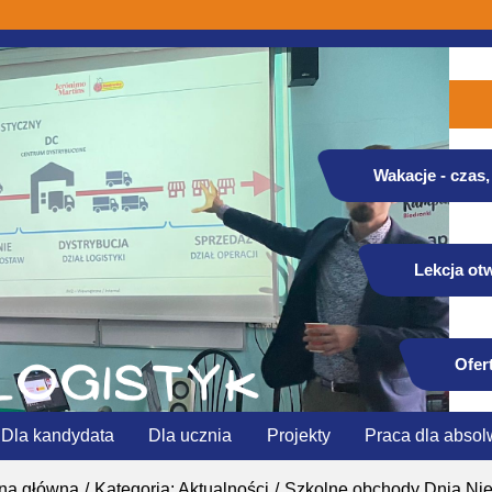
Wakacje - czas, 
Lekcja otw
Ofer
Dla kandydata
Dla ucznia
Projekty
Praca dla absol
ona główna
Kategoria: Aktualności
Szkolne obchody Dnia Nie