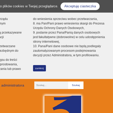
o plików cookies w Twojej przeglądarce.
Akceptuję ciasteczka
orządu
do wniesienia sprzeciwu wobec przetwarzania,
onym
8. ma Pan/Pani prawo wniesienia skargi do Prezesa
Urzędu Ochrony Danych Osobowych,
dą przekazywane
9. podanie przez Pana/Panią danych osobowych
cji
jest fakultatywne (dobrowolne) w celu udostępnienia
strony internetowej,
zetwarzane
10. Pana/Pani dane osobowe nie będą podlegały
niezbędnym do
zautomatyzowanym procesom podejmowania
decyzji przez Administratora, w tym profilowaniu.
ępu do treści
prostowania,
zamknij
zania lub prawo
 administratora
Fraza