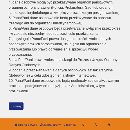
4. dane osobowe mogą być przekazywane organom państwowym,
organom ochrony prawnej (Policja, Prokuratura, Sąd) lub organom
samorządu terytorialnego w związku z prowadzonym postępowaniem,
5. Pana/Pani dane osobowe nie będą przekazywane do państwa
trzeciego ani do organizacji międzynarodowej,
6. Pana/Pani dane osobowe będą przetwarzane wyłącznie przez okres
i w zakresie niezbędnym do realizacji celu przetwarzania,
7. przysługuje Panu/Pani prawo dostępu do treści swoich danych
osobowych oraz ich sprostowania, usunięcia lub ograniczenia
przetwarzania lub prawo do wniesienia sprzeciwu wobec
przetwarzania,
8. ma Pan/Pani prawo wniesienia skargi do Prezesa Urzędu Ochrony
Danych Osobowych,
9. podanie przez Pana/Panią danych osobowych jest fakultatywne
(dobrowolne) w celu udostępnienia strony internetowej,
10. Pana/Pani dane osobowe nie będą podlegały zautomatyzowanym
procesom podejmowania decyzji przez Administratora, w tym
profilowaniu.
zamknij
Strona główna
Mapa strony
Czcionka