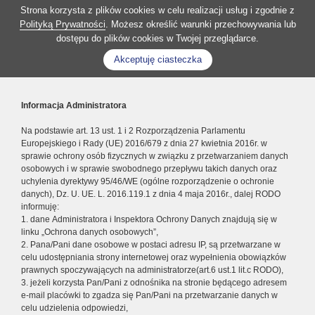
Strona korzysta z plików cookies w celu realizacji usług i zgodnie z
Polityką Prywatności
. Możesz określić warunki przechowywania lub
dostępu do plików cookies w Twojej przeglądarce.
Akceptuję ciasteczka
Informacja Administratora
Na podstawie art. 13 ust. 1 i 2 Rozporządzenia Parlamentu
Europejskiego i Rady (UE) 2016/679 z dnia 27 kwietnia 2016r. w
sprawie ochrony osób fizycznych w związku z przetwarzaniem danych
osobowych i w sprawie swobodnego przepływu takich danych oraz
uchylenia dyrektywy 95/46/WE (ogólne rozporządzenie o ochronie
danych), Dz. U. UE. L. 2016.119.1 z dnia 4 maja 2016r., dalej RODO
informuję:
1. dane Administratora i Inspektora Ochrony Danych znajdują się w
linku „Ochrona danych osobowych”,
2. Pana/Pani dane osobowe w postaci adresu IP, są przetwarzane w
celu udostępniania strony internetowej oraz wypełnienia obowiązków
prawnych spoczywających na administratorze(art.6 ust.1 lit.c RODO),
3. jeżeli korzysta Pan/Pani z odnośnika na stronie będącego adresem
e-mail placówki to zgadza się Pan/Pani na przetwarzanie danych w
celu udzielenia odpowiedzi,