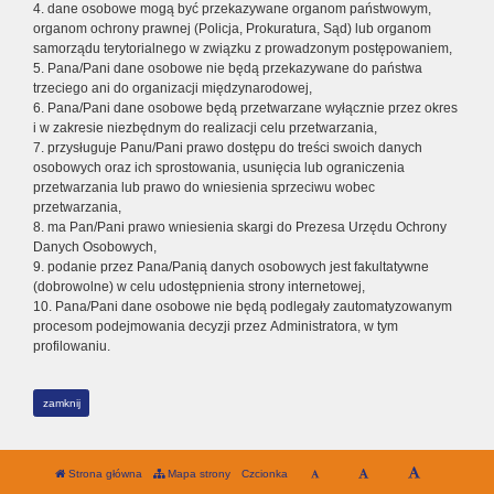
4. dane osobowe mogą być przekazywane organom państwowym,
organom ochrony prawnej (Policja, Prokuratura, Sąd) lub organom
samorządu terytorialnego w związku z prowadzonym postępowaniem,
5. Pana/Pani dane osobowe nie będą przekazywane do państwa
trzeciego ani do organizacji międzynarodowej,
6. Pana/Pani dane osobowe będą przetwarzane wyłącznie przez okres
i w zakresie niezbędnym do realizacji celu przetwarzania,
7. przysługuje Panu/Pani prawo dostępu do treści swoich danych
osobowych oraz ich sprostowania, usunięcia lub ograniczenia
przetwarzania lub prawo do wniesienia sprzeciwu wobec
przetwarzania,
8. ma Pan/Pani prawo wniesienia skargi do Prezesa Urzędu Ochrony
Danych Osobowych,
9. podanie przez Pana/Panią danych osobowych jest fakultatywne
(dobrowolne) w celu udostępnienia strony internetowej,
10. Pana/Pani dane osobowe nie będą podlegały zautomatyzowanym
procesom podejmowania decyzji przez Administratora, w tym
profilowaniu.
zamknij
Strona główna
Mapa strony
Czcionka