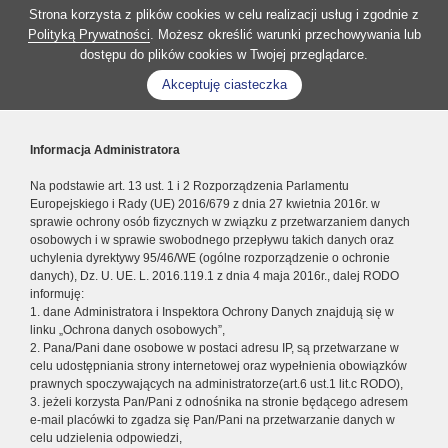
Strona korzysta z plików cookies w celu realizacji usług i zgodnie z
Polityką Prywatności
. Możesz określić warunki przechowywania lub
dostępu do plików cookies w Twojej przeglądarce.
Akceptuję ciasteczka
Informacja Administratora
Na podstawie art. 13 ust. 1 i 2 Rozporządzenia Parlamentu
Europejskiego i Rady (UE) 2016/679 z dnia 27 kwietnia 2016r. w
sprawie ochrony osób fizycznych w związku z przetwarzaniem danych
osobowych i w sprawie swobodnego przepływu takich danych oraz
uchylenia dyrektywy 95/46/WE (ogólne rozporządzenie o ochronie
danych), Dz. U. UE. L. 2016.119.1 z dnia 4 maja 2016r., dalej RODO
informuję:
1. dane Administratora i Inspektora Ochrony Danych znajdują się w
linku „Ochrona danych osobowych”,
2. Pana/Pani dane osobowe w postaci adresu IP, są przetwarzane w
celu udostępniania strony internetowej oraz wypełnienia obowiązków
prawnych spoczywających na administratorze(art.6 ust.1 lit.c RODO),
3. jeżeli korzysta Pan/Pani z odnośnika na stronie będącego adresem
e-mail placówki to zgadza się Pan/Pani na przetwarzanie danych w
celu udzielenia odpowiedzi,