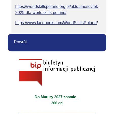
https://worldskillspoland.org.pl/aktualnosci/rok-
2025-dla-worldskills-poland/
https://www.facebook.com/WorldSkillsPoland
/
Powrót
Do Matury 2027 zostało...
266
dni