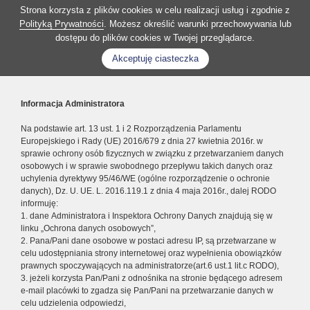
Strona korzysta z plików cookies w celu realizacji usług i zgodnie z
Polityką Prywatności
. Możesz określić warunki przechowywania lub
dostępu do plików cookies w Twojej przeglądarce.
Akceptuję ciasteczka
Informacja Administratora
Na podstawie art. 13 ust. 1 i 2 Rozporządzenia Parlamentu
Europejskiego i Rady (UE) 2016/679 z dnia 27 kwietnia 2016r. w
sprawie ochrony osób fizycznych w związku z przetwarzaniem danych
osobowych i w sprawie swobodnego przepływu takich danych oraz
uchylenia dyrektywy 95/46/WE (ogólne rozporządzenie o ochronie
danych), Dz. U. UE. L. 2016.119.1 z dnia 4 maja 2016r., dalej RODO
informuję:
1. dane Administratora i Inspektora Ochrony Danych znajdują się w
linku „Ochrona danych osobowych”,
2. Pana/Pani dane osobowe w postaci adresu IP, są przetwarzane w
celu udostępniania strony internetowej oraz wypełnienia obowiązków
prawnych spoczywających na administratorze(art.6 ust.1 lit.c RODO),
3. jeżeli korzysta Pan/Pani z odnośnika na stronie będącego adresem
e-mail placówki to zgadza się Pan/Pani na przetwarzanie danych w
celu udzielenia odpowiedzi,