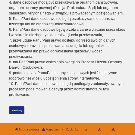
4. dane osobowe mogą być przekazywane organom państwowym,
organom ochrony prawnej (Policja, Prokuratura, Sąd) lub organom
samorządu terytorialnego w związku z prowadzonym postępowaniem,
5. Pana/Pani dane osobowe nie będą przekazywane do państwa
trzeciego ani do organizacji międzynarodowej,
6. Pana/Pani dane osobowe będą przetwarzane wyłącznie przez okres
i w zakresie niezbędnym do realizacji celu przetwarzania,
7. przysługuje Panu/Pani prawo dostępu do treści swoich danych
osobowych oraz ich sprostowania, usunięcia lub ograniczenia
przetwarzania lub prawo do wniesienia sprzeciwu wobec
przetwarzania,
8. ma Pan/Pani prawo wniesienia skargi do Prezesa Urzędu Ochrony
Danych Osobowych,
9. podanie przez Pana/Panią danych osobowych jest fakultatywne
(dobrowolne) w celu udostępnienia strony internetowej,
10. Pana/Pani dane osobowe nie będą podlegały zautomatyzowanym
procesom podejmowania decyzji przez Administratora, w tym
profilowaniu.
zamknij
Strona główna
Mapa strony
Czcionka