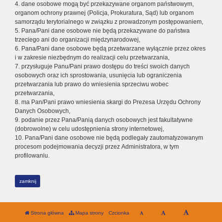
4. dane osobowe mogą być przekazywane organom państwowym,
organom ochrony prawnej (Policja, Prokuratura, Sąd) lub organom
samorządu terytorialnego w związku z prowadzonym postępowaniem,
5. Pana/Pani dane osobowe nie będą przekazywane do państwa
trzeciego ani do organizacji międzynarodowej,
6. Pana/Pani dane osobowe będą przetwarzane wyłącznie przez okres
i w zakresie niezbędnym do realizacji celu przetwarzania,
7. przysługuje Panu/Pani prawo dostępu do treści swoich danych
osobowych oraz ich sprostowania, usunięcia lub ograniczenia
przetwarzania lub prawo do wniesienia sprzeciwu wobec
przetwarzania,
8. ma Pan/Pani prawo wniesienia skargi do Prezesa Urzędu Ochrony
Danych Osobowych,
9. podanie przez Pana/Panią danych osobowych jest fakultatywne
(dobrowolne) w celu udostępnienia strony internetowej,
10. Pana/Pani dane osobowe nie będą podlegały zautomatyzowanym
procesom podejmowania decyzji przez Administratora, w tym
profilowaniu.
zamknij
Strona główna
Mapa strony
Czcionka