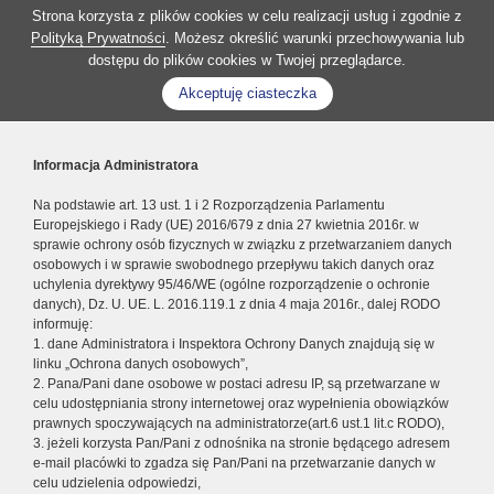
Strona korzysta z plików cookies w celu realizacji usług i zgodnie z
Polityką Prywatności
. Możesz określić warunki przechowywania lub
dostępu do plików cookies w Twojej przeglądarce.
Akceptuję ciasteczka
Informacja Administratora
Na podstawie art. 13 ust. 1 i 2 Rozporządzenia Parlamentu
Europejskiego i Rady (UE) 2016/679 z dnia 27 kwietnia 2016r. w
sprawie ochrony osób fizycznych w związku z przetwarzaniem danych
osobowych i w sprawie swobodnego przepływu takich danych oraz
uchylenia dyrektywy 95/46/WE (ogólne rozporządzenie o ochronie
danych), Dz. U. UE. L. 2016.119.1 z dnia 4 maja 2016r., dalej RODO
informuję:
1. dane Administratora i Inspektora Ochrony Danych znajdują się w
linku „Ochrona danych osobowych”,
2. Pana/Pani dane osobowe w postaci adresu IP, są przetwarzane w
celu udostępniania strony internetowej oraz wypełnienia obowiązków
prawnych spoczywających na administratorze(art.6 ust.1 lit.c RODO),
3. jeżeli korzysta Pan/Pani z odnośnika na stronie będącego adresem
e-mail placówki to zgadza się Pan/Pani na przetwarzanie danych w
celu udzielenia odpowiedzi,