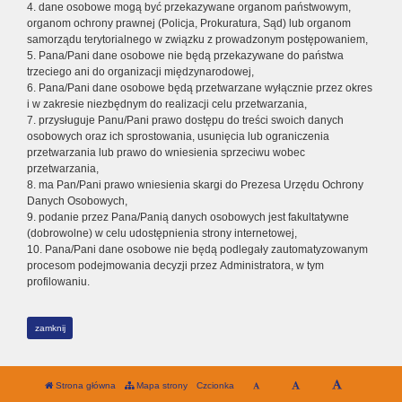
4. dane osobowe mogą być przekazywane organom państwowym,
organom ochrony prawnej (Policja, Prokuratura, Sąd) lub organom
samorządu terytorialnego w związku z prowadzonym postępowaniem,
5. Pana/Pani dane osobowe nie będą przekazywane do państwa
trzeciego ani do organizacji międzynarodowej,
6. Pana/Pani dane osobowe będą przetwarzane wyłącznie przez okres
i w zakresie niezbędnym do realizacji celu przetwarzania,
7. przysługuje Panu/Pani prawo dostępu do treści swoich danych
osobowych oraz ich sprostowania, usunięcia lub ograniczenia
przetwarzania lub prawo do wniesienia sprzeciwu wobec
przetwarzania,
8. ma Pan/Pani prawo wniesienia skargi do Prezesa Urzędu Ochrony
Danych Osobowych,
9. podanie przez Pana/Panią danych osobowych jest fakultatywne
(dobrowolne) w celu udostępnienia strony internetowej,
10. Pana/Pani dane osobowe nie będą podlegały zautomatyzowanym
procesom podejmowania decyzji przez Administratora, w tym
profilowaniu.
zamknij
Strona główna
Mapa strony
Czcionka