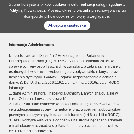
Strona korzysta z plików cookies w celu realizacji usług i zgodnie z
Polityką Prywatności
. Możesz określić warunki przechowywania lub
dostępu do plików cookies w Twojej przeglądarce.
Akceptuję ciasteczka
Informacja Administratora
Na podstawie art. 13 ust. 1 i 2 Rozporządzenia Parlamentu
Europejskiego i Rady (UE) 2016/679 z dnia 27 kwietnia 2016r. w
sprawie ochrony osób fizycznych w związku z przetwarzaniem danych
osobowych i w sprawie swobodnego przepływu takich danych oraz
uchylenia dyrektywy 95/46/WE (ogólne rozporządzenie o ochronie
danych), Dz. U. UE. L. 2016.119.1 z dnia 4 maja 2016r., dalej RODO
informuję:
1. dane Administratora i Inspektora Ochrony Danych znajdują się w
linku „Ochrona danych osobowych”,
2. Pana/Pani dane osobowe w postaci adresu IP, są przetwarzane w
celu udostępniania strony internetowej oraz wypełnienia obowiązków
prawnych spoczywających na administratorze(art.6 ust.1 lit.c RODO),
3. jeżeli korzysta Pan/Pani z odnośnika na stronie będącego adresem
e-mail placówki to zgadza się Pan/Pani na przetwarzanie danych w
celu udzielenia odpowiedzi,