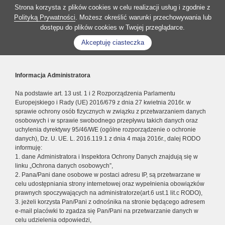
Strona korzysta z plików cookies w celu realizacji usług i zgodnie z
Polityką Prywatności
. Możesz określić warunki przechowywania lub
dostępu do plików cookies w Twojej przeglądarce.
Akceptuję ciasteczka
Informacja Administratora
Na podstawie art. 13 ust. 1 i 2 Rozporządzenia Parlamentu
Europejskiego i Rady (UE) 2016/679 z dnia 27 kwietnia 2016r. w
sprawie ochrony osób fizycznych w związku z przetwarzaniem danych
osobowych i w sprawie swobodnego przepływu takich danych oraz
uchylenia dyrektywy 95/46/WE (ogólne rozporządzenie o ochronie
danych), Dz. U. UE. L. 2016.119.1 z dnia 4 maja 2016r., dalej RODO
informuję:
1. dane Administratora i Inspektora Ochrony Danych znajdują się w
linku „Ochrona danych osobowych”,
2. Pana/Pani dane osobowe w postaci adresu IP, są przetwarzane w
celu udostępniania strony internetowej oraz wypełnienia obowiązków
prawnych spoczywających na administratorze(art.6 ust.1 lit.c RODO),
3. jeżeli korzysta Pan/Pani z odnośnika na stronie będącego adresem
e-mail placówki to zgadza się Pan/Pani na przetwarzanie danych w
celu udzielenia odpowiedzi,