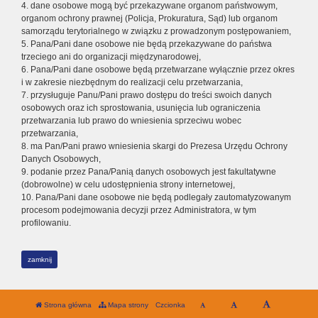
4. dane osobowe mogą być przekazywane organom państwowym,
organom ochrony prawnej (Policja, Prokuratura, Sąd) lub organom
samorządu terytorialnego w związku z prowadzonym postępowaniem,
5. Pana/Pani dane osobowe nie będą przekazywane do państwa
trzeciego ani do organizacji międzynarodowej,
6. Pana/Pani dane osobowe będą przetwarzane wyłącznie przez okres
i w zakresie niezbędnym do realizacji celu przetwarzania,
7. przysługuje Panu/Pani prawo dostępu do treści swoich danych
osobowych oraz ich sprostowania, usunięcia lub ograniczenia
przetwarzania lub prawo do wniesienia sprzeciwu wobec
przetwarzania,
8. ma Pan/Pani prawo wniesienia skargi do Prezesa Urzędu Ochrony
Danych Osobowych,
9. podanie przez Pana/Panią danych osobowych jest fakultatywne
(dobrowolne) w celu udostępnienia strony internetowej,
10. Pana/Pani dane osobowe nie będą podlegały zautomatyzowanym
procesom podejmowania decyzji przez Administratora, w tym
profilowaniu.
zamknij
Strona główna
Mapa strony
Czcionka