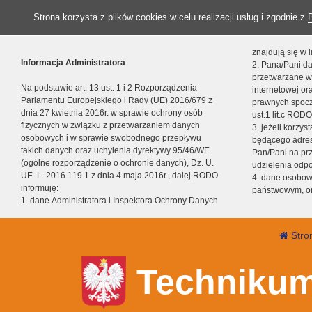
Strona korzysta z plików cookies w celu realizacji usług i zgodnie z
znajdują się w
Informacja Administratora
2. Pana/Pani da
przetwarzane w
Na podstawie art. 13 ust. 1 i 2 Rozporządzenia
internetowej o
Parlamentu Europejskiego i Rady (UE) 2016/679 z
prawnych spocz
dnia 27 kwietnia 2016r. w sprawie ochrony osób
ust.1 lit.c RODO
fizycznych w związku z przetwarzaniem danych
3. jeżeli korzy
osobowych i w sprawie swobodnego przepływu
będącego adres
takich danych oraz uchylenia dyrektywy 95/46/WE
Pan/Pani na pr
(ogólne rozporządzenie o ochronie danych), Dz. U.
udzielenia odp
UE. L. 2016.119.1 z dnia 4 maja 2016r., dalej RODO
4. dane osobo
informuję:
państwowym, or
1. dane Administratora i Inspektora Ochrony Danych
Stro
Technikum