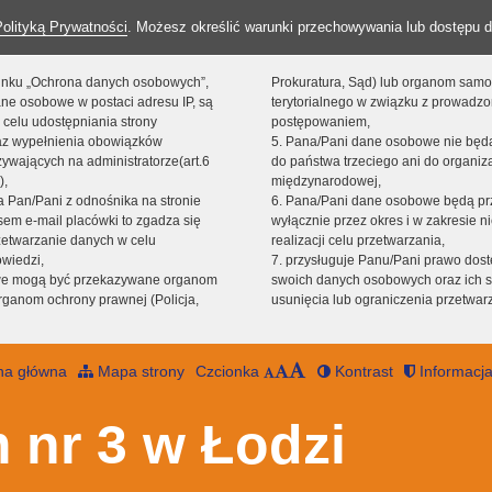
Polityką Prywatności
. Możesz określić warunki przechowywania lub dostępu d
 linku „Ochrona danych osobowych”,
Prokuratura, Sąd) lub organom sam
ne osobowe w postaci adresu IP, są
terytorialnego w związku z prowadz
 celu udostępniania strony
postępowaniem,
raz wypełnienia obowiązków
5. Pana/Pani dane osobowe nie bę
ywających na administratorze(art.6
do państwa trzeciego ani do organiza
),
międzynarodowej,
sta Pan/Pani z odnośnika na stronie
6. Pana/Pani dane osobowe będą pr
em e-mail placówki to zgadza się
wyłącznie przez okres i w zakresie 
zetwarzanie danych w celu
realizacji celu przetwarzania,
owiedzi,
7. przysługuje Panu/Pani prawo dost
we mogą być przekazywane organom
swoich danych osobowych oraz ich s
ganom ochrony prawnej (Policja,
usunięcia lub ograniczenia przetwar
na główna
Mapa strony
Czcionka
Kontrast
Informacja
 nr 3 w Łodzi