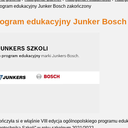
ogram edukacyjny Junker Bosch zakończony
ogram edukacyjny Junker Bosch
ńczyła si e włąśnie VIII edycja ogólnopolskiego programu ed
otechnika Szkoli” w roku szkolnym 2021/2022.