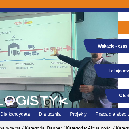
Wakacje - czas, 
Lekcja otw
Ofer
Dla kandydata
Dla ucznia
Projekty
Praca dla absol
ona główna
Kategoria: Banner
Kategoria: Aktualności
Katego