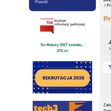
Powrót
Pr
Pr
Do Matury 2027 zostało...
270
dni
Zako
Term