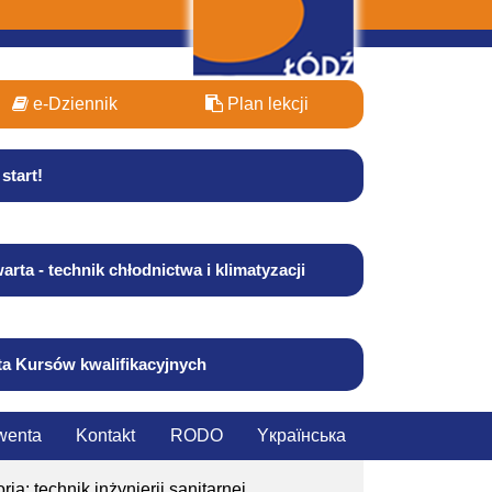
e-Dziennik
Plan lekcji
start!
arta - technik chłodnictwa i klimatyzacji
ta Kursów kwalifikacyjnych
wenta
Kontakt
RODO
Yкраїнська
ria: technik inżynierii sanitarnej