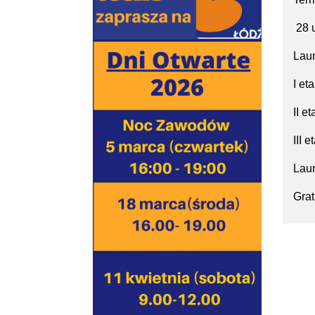
28 u
Laur
I et
II e
III 
Laur
Grat