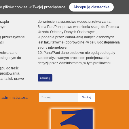
o plików cookies w Twojej przeglądarce.
Akceptuję ciasteczka
orządu
do wniesienia sprzeciwu wobec przetwarzania,
onym
8. ma Pan/Pani prawo wniesienia skargi do Prezesa
Urzędu Ochrony Danych Osobowych,
dą przekazywane
9. podanie przez Pana/Panią danych osobowych
cji
jest fakultatywne (dobrowolne) w celu udostępnienia
strony internetowej,
zetwarzane
10. Pana/Pani dane osobowe nie będą podlegały
niezbędnym do
zautomatyzowanym procesom podejmowania
decyzji przez Administratora, w tym profilowaniu.
ępu do treści
prostowania,
zamknij
zania lub prawo
 administratora
Fraza