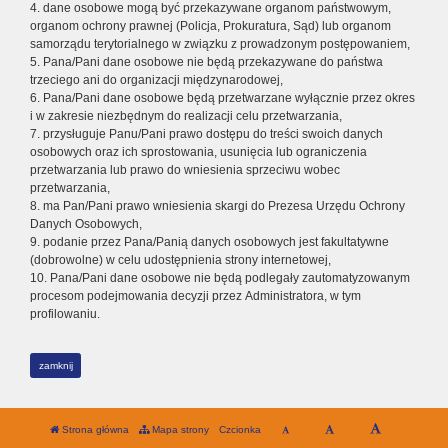
4. dane osobowe mogą być przekazywane organom państwowym,
organom ochrony prawnej (Policja, Prokuratura, Sąd) lub organom
samorządu terytorialnego w związku z prowadzonym postępowaniem,
5. Pana/Pani dane osobowe nie będą przekazywane do państwa
trzeciego ani do organizacji międzynarodowej,
6. Pana/Pani dane osobowe będą przetwarzane wyłącznie przez okres
i w zakresie niezbędnym do realizacji celu przetwarzania,
7. przysługuje Panu/Pani prawo dostępu do treści swoich danych
osobowych oraz ich sprostowania, usunięcia lub ograniczenia
przetwarzania lub prawo do wniesienia sprzeciwu wobec
przetwarzania,
8. ma Pan/Pani prawo wniesienia skargi do Prezesa Urzędu Ochrony
Danych Osobowych,
9. podanie przez Pana/Panią danych osobowych jest fakultatywne
(dobrowolne) w celu udostępnienia strony internetowej,
10. Pana/Pani dane osobowe nie będą podlegały zautomatyzowanym
procesom podejmowania decyzji przez Administratora, w tym
profilowaniu.
zamknij
Strona główna
Mapa strony
Czcionka