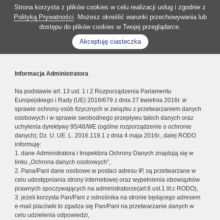
Strona korzysta z plików cookies w celu realizacji usług i zgodnie z
Polityką Prywatności
. Możesz określić warunki przechowywania lub
dostępu do plików cookies w Twojej przeglądarce.
Akceptuję ciasteczka
Informacja Administratora
Na podstawie art. 13 ust. 1 i 2 Rozporządzenia Parlamentu
Europejskiego i Rady (UE) 2016/679 z dnia 27 kwietnia 2016r. w
sprawie ochrony osób fizycznych w związku z przetwarzaniem danych
osobowych i w sprawie swobodnego przepływu takich danych oraz
uchylenia dyrektywy 95/46/WE (ogólne rozporządzenie o ochronie
danych), Dz. U. UE. L. 2016.119.1 z dnia 4 maja 2016r., dalej RODO
informuję:
1. dane Administratora i Inspektora Ochrony Danych znajdują się w
linku „Ochrona danych osobowych”,
2. Pana/Pani dane osobowe w postaci adresu IP, są przetwarzane w
celu udostępniania strony internetowej oraz wypełnienia obowiązków
prawnych spoczywających na administratorze(art.6 ust.1 lit.c RODO),
3. jeżeli korzysta Pan/Pani z odnośnika na stronie będącego adresem
e-mail placówki to zgadza się Pan/Pani na przetwarzanie danych w
celu udzielenia odpowiedzi,