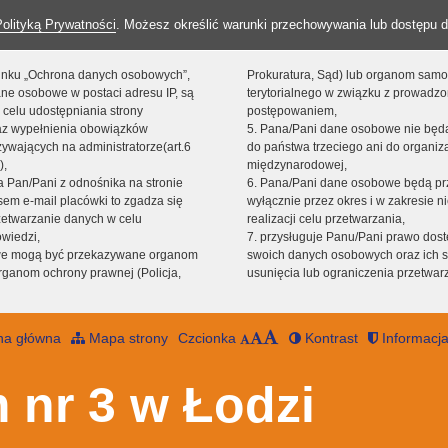
Polityką Prywatności
. Możesz określić warunki przechowywania lub dostępu d
 linku „Ochrona danych osobowych”,
Prokuratura, Sąd) lub organom sam
ne osobowe w postaci adresu IP, są
terytorialnego w związku z prowadz
 celu udostępniania strony
postępowaniem,
raz wypełnienia obowiązków
5. Pana/Pani dane osobowe nie bę
ywających na administratorze(art.6
do państwa trzeciego ani do organiza
),
międzynarodowej,
sta Pan/Pani z odnośnika na stronie
6. Pana/Pani dane osobowe będą pr
em e-mail placówki to zgadza się
wyłącznie przez okres i w zakresie 
zetwarzanie danych w celu
realizacji celu przetwarzania,
owiedzi,
7. przysługuje Panu/Pani prawo dost
we mogą być przekazywane organom
swoich danych osobowych oraz ich s
ganom ochrony prawnej (Policja,
usunięcia lub ograniczenia przetwar
na główna
Mapa strony
Czcionka
Kontrast
Informacja
 nr 3 w Łodzi