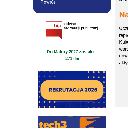
Powrót
Na
Uczn
repr
Kult
wars
Do Matury 2027 zostało...
nowy
271
dni
akty