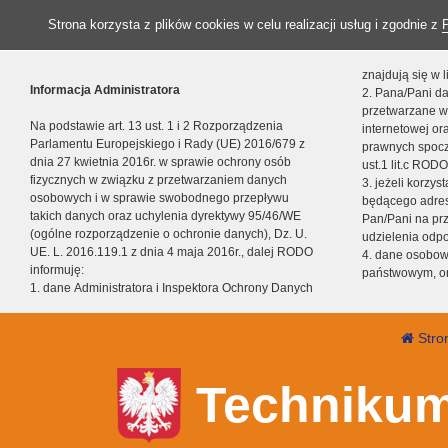
Strona korzysta z plików cookies w celu realizacji usług i zgodnie z
znajdują się w
Informacja Administratora
2. Pana/Pani da
przetwarzane w
Na podstawie art. 13 ust. 1 i 2 Rozporządzenia
internetowej o
Parlamentu Europejskiego i Rady (UE) 2016/679 z
prawnych spocz
dnia 27 kwietnia 2016r. w sprawie ochrony osób
ust.1 lit.c RODO
fizycznych w związku z przetwarzaniem danych
3. jeżeli korzy
osobowych i w sprawie swobodnego przepływu
będącego adres
takich danych oraz uchylenia dyrektywy 95/46/WE
Pan/Pani na pr
(ogólne rozporządzenie o ochronie danych), Dz. U.
udzielenia odp
UE. L. 2016.119.1 z dnia 4 maja 2016r., dalej RODO
4. dane osobo
informuję:
państwowym, or
1. dane Administratora i Inspektora Ochrony Danych
Stro
Technikum