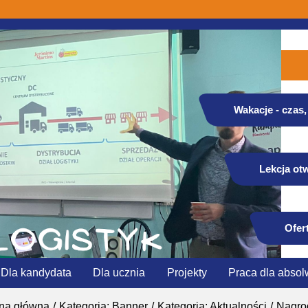
Wakacje - czas, 
Lekcja otw
Ofer
Dla kandydata
Dla ucznia
Projekty
Praca dla absol
ona główna
Kategoria: Banner
Kategoria: Aktualności
Nagro