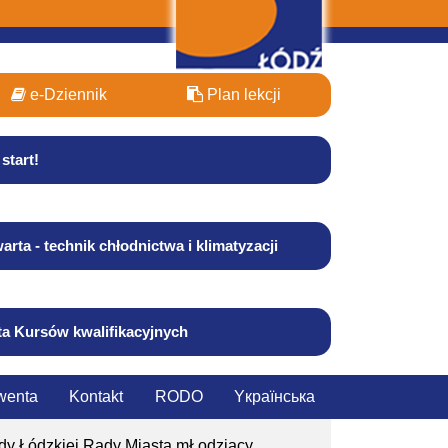
e-Dziennik
Plan lekcji
start!
arta - technik chłodnictwa i klimatyzacji
ta Kursów kwalifikacyjnych
wenta
Kontakt
RODO
Yкраїнська
dy Łódzkiej Rady Miasta mŁodziacy