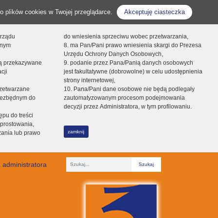
o plików cookies w Twojej przeglądarce.
Akceptuję ciasteczka
orządu
do wniesienia sprzeciwu wobec przetwarzania,
onym
8. ma Pan/Pani prawo wniesienia skargi do Prezesa
Urzędu Ochrony Danych Osobowych,
dą przekazywane
9. podanie przez Pana/Panią danych osobowych
cji
jest fakultatywne (dobrowolne) w celu udostępnienia
strony internetowej,
zetwarzane
10. Pana/Pani dane osobowe nie będą podlegały
niezbędnym do
zautomatyzowanym procesom podejmowania
decyzji przez Administratora, w tym profilowaniu.
ępu do treści
prostowania,
zamknij
zania lub prawo
 administratora
Fraza