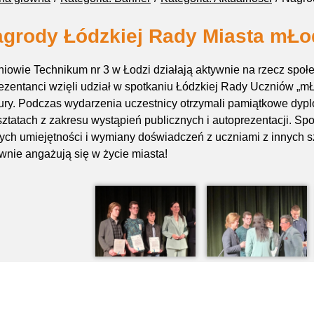
grody Łódzkiej Rady Miasta mŁo
iowie Technikum nr 3 w Łodzi działają aktywnie na rzecz społe
ezentanci wzięli udział w spotkaniu Łódzkiej Rady Uczniów „mŁo
ury. Podczas wydarzenia uczestnicy otrzymali pamiątkowe dyplo
ztatach z zakresu wystąpień publicznych i autoprezentacji. Sp
ch umiejętności i wymiany doświadczeń z uczniami z innych sz
wnie angażują się w życie miasta!