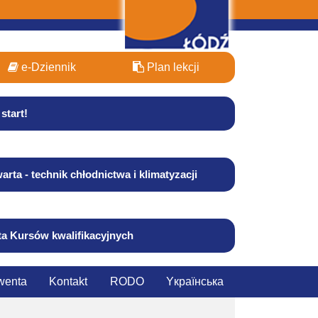
e-Dziennik
Plan lekcji
start!
arta - technik chłodnictwa i klimatyzacji
ta Kursów kwalifikacyjnych
wenta
Kontakt
RODO
Yкраїнська