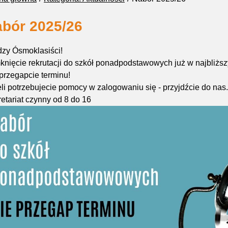
bór 2025/26
zy Ósmoklasiści!
nięcie rekrutacji do szkół ponadpodstawowych już w najbliższ
przegapcie terminu!
li potrzebujecie pomocy w zalogowaniu się - przyjdźcie do na
etariat czynny od 8 do 16