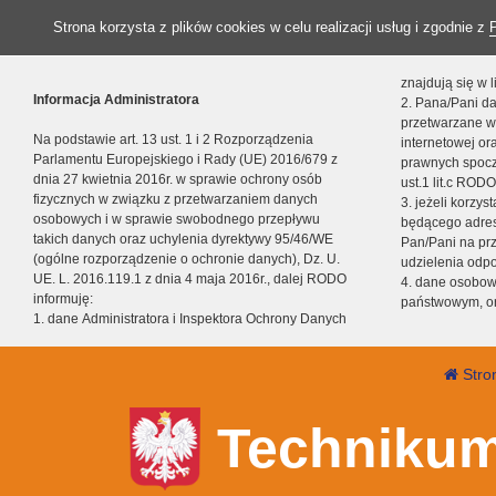
Strona korzysta z plików cookies w celu realizacji usług i zgodnie z
znajdują się w
Informacja Administratora
2. Pana/Pani da
przetwarzane w
Na podstawie art. 13 ust. 1 i 2 Rozporządzenia
internetowej o
Parlamentu Europejskiego i Rady (UE) 2016/679 z
prawnych spocz
dnia 27 kwietnia 2016r. w sprawie ochrony osób
ust.1 lit.c RODO
fizycznych w związku z przetwarzaniem danych
3. jeżeli korzy
osobowych i w sprawie swobodnego przepływu
będącego adres
takich danych oraz uchylenia dyrektywy 95/46/WE
Pan/Pani na pr
(ogólne rozporządzenie o ochronie danych), Dz. U.
udzielenia odp
UE. L. 2016.119.1 z dnia 4 maja 2016r., dalej RODO
4. dane osobo
informuję:
państwowym, or
1. dane Administratora i Inspektora Ochrony Danych
Stro
Technikum