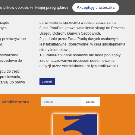
o plików cookies w Twojej przeglądarce.
Akceptuję ciasteczka
orządu
do wniesienia sprzeciwu wobec przetwarzania,
onym
8. ma Pan/Pani prawo wniesienia skargi do Prezesa
Urzędu Ochrony Danych Osobowych,
dą przekazywane
9. podanie przez Pana/Panią danych osobowych
cji
jest fakultatywne (dobrowolne) w celu udostępnienia
strony internetowej,
zetwarzane
10. Pana/Pani dane osobowe nie będą podlegały
niezbędnym do
zautomatyzowanym procesom podejmowania
decyzji przez Administratora, w tym profilowaniu.
ępu do treści
prostowania,
zamknij
zania lub prawo
 administratora
Fraza