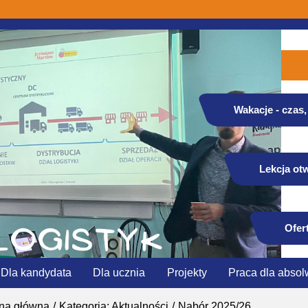
Wakacje - czas, 
Lekcja otw
Ofer
Dla kandydata
Dla ucznia
Projekty
Praca dla absol
ona główna
Kategoria: Aktualności
Nabór 2025/26