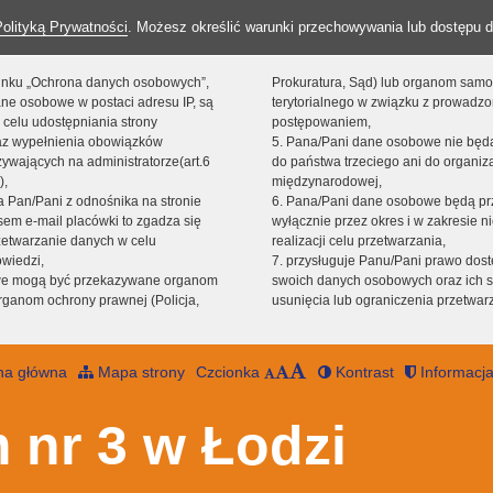
Polityką Prywatności
. Możesz określić warunki przechowywania lub dostępu d
 linku „Ochrona danych osobowych”,
Prokuratura, Sąd) lub organom sam
ne osobowe w postaci adresu IP, są
terytorialnego w związku z prowadz
 celu udostępniania strony
postępowaniem,
raz wypełnienia obowiązków
5. Pana/Pani dane osobowe nie bę
ywających na administratorze(art.6
do państwa trzeciego ani do organiza
),
międzynarodowej,
sta Pan/Pani z odnośnika na stronie
6. Pana/Pani dane osobowe będą pr
em e-mail placówki to zgadza się
wyłącznie przez okres i w zakresie 
zetwarzanie danych w celu
realizacji celu przetwarzania,
owiedzi,
7. przysługuje Panu/Pani prawo dost
we mogą być przekazywane organom
swoich danych osobowych oraz ich s
ganom ochrony prawnej (Policja,
usunięcia lub ograniczenia przetwar
na główna
Mapa strony
Czcionka
Kontrast
Informacja
 nr 3 w Łodzi