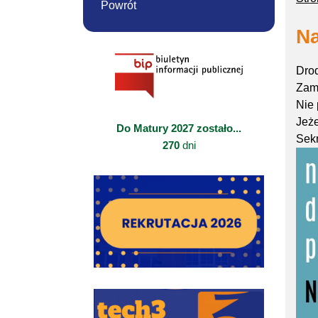
Powrót
Na
Drod
Zamk
Nie 
Jeże
Do Matury 2027 zostało...
Sekr
270
dni