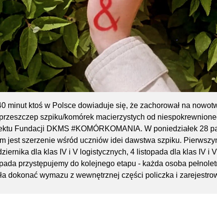
0 minut ktoś w Polsce dowiaduje się, że zachorował na nowotw
 przeszczep szpiku/komórek macierzystych od niespokrewnione
jektu Fundacji DKMS #KOMÓRKOMANIA. W poniedziałek 28 paźdz
m jest szerzenie wśród uczniów idei dawstwa szpiku. Pierwsz
ziernika dla klas IV i V logistycznych, 4 listopada dla klas IV i
opada przystępujemy do kolejnego etapu - każda osoba pełnolet
a dokonać wymazu z wewnętrznej części policzka i zarejestro