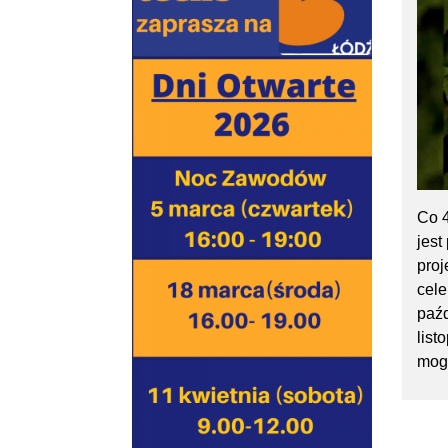
Co 4
jest
pro
cele
paźd
list
mogł