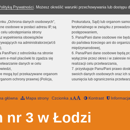
Polityką Prywatności
. Możesz określić warunki przechowywania lub dostępu d
 linku „Ochrona danych osobowych”,
Prokuratura, Sąd) lub organom sam
ne osobowe w postaci adresu IP, są
terytorialnego w związku z prowadz
 celu udostępniania strony
postępowaniem,
raz wypełnienia obowiązków
5. Pana/Pani dane osobowe nie bę
ywających na administratorze(art.6
do państwa trzeciego ani do organiza
),
międzynarodowej,
sta Pan/Pani z odnośnika na stronie
6. Pana/Pani dane osobowe będą pr
em e-mail placówki to zgadza się
wyłącznie przez okres i w zakresie 
zetwarzanie danych w celu
realizacji celu przetwarzania,
owiedzi,
7. przysługuje Panu/Pani prawo dost
we mogą być przekazywane organom
swoich danych osobowych oraz ich s
ganom ochrony prawnej (Policja,
usunięcia lub ograniczenia przetwar
na główna
Mapa strony
Czcionka
Kontrast
Informacja
 nr 3 w Łodzi