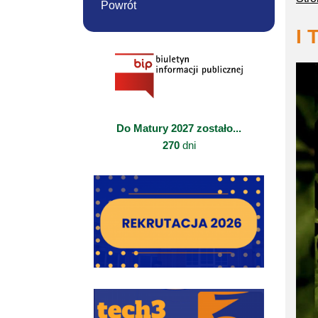
Powrót
I 
Do Matury 2027 zostało...
270
dni