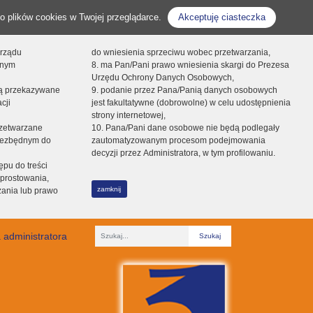
o plików cookies w Twojej przeglądarce.
Akceptuję ciasteczka
orządu
do wniesienia sprzeciwu wobec przetwarzania,
onym
8. ma Pan/Pani prawo wniesienia skargi do Prezesa
Urzędu Ochrony Danych Osobowych,
dą przekazywane
9. podanie przez Pana/Panią danych osobowych
cji
jest fakultatywne (dobrowolne) w celu udostępnienia
strony internetowej,
zetwarzane
10. Pana/Pani dane osobowe nie będą podlegały
niezbędnym do
zautomatyzowanym procesom podejmowania
decyzji przez Administratora, w tym profilowaniu.
ępu do treści
prostowania,
zamknij
zania lub prawo
 administratora
Fraza