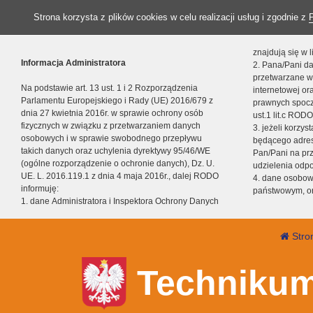
Strona korzysta z plików cookies w celu realizacji usług i zgodnie z
znajdują się w
Informacja Administratora
2. Pana/Pani da
przetwarzane w
Na podstawie art. 13 ust. 1 i 2 Rozporządzenia
internetowej o
Parlamentu Europejskiego i Rady (UE) 2016/679 z
prawnych spocz
dnia 27 kwietnia 2016r. w sprawie ochrony osób
ust.1 lit.c RODO
fizycznych w związku z przetwarzaniem danych
3. jeżeli korzy
osobowych i w sprawie swobodnego przepływu
będącego adres
takich danych oraz uchylenia dyrektywy 95/46/WE
Pan/Pani na pr
(ogólne rozporządzenie o ochronie danych), Dz. U.
udzielenia odp
UE. L. 2016.119.1 z dnia 4 maja 2016r., dalej RODO
4. dane osobo
informuję:
państwowym, or
1. dane Administratora i Inspektora Ochrony Danych
Stro
Technikum