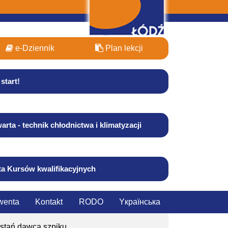
e-Dziennik
Plan lekcji
start!
arta - technik chłodnictwa i klimatyzacji
ta Kursów kwalifikacyjnych
wenta
Kontakt
RODO
Yкраїнська
ostań dawcą szpiku