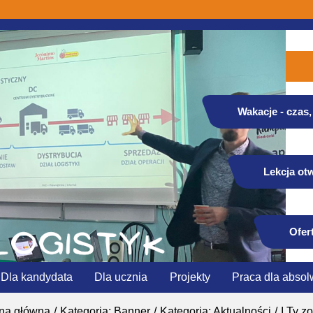
Wakacje - czas, 
Lekcja otw
Ofer
Dla kandydata
Dla ucznia
Projekty
Praca dla absol
ona główna
Kategoria: Banner
Kategoria: Aktualności
I Ty z