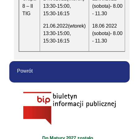
8 – II
13:30-15:00,
(sobota)- 8.00
TIG
15:30-16:15
- 11.30
21.06.2022(wtorek)
18.06 2022
13:30-15:00,
(sobota)- 8.00
15:30-16:15
- 11.30
Powrót
Do Matury 2027 zostało...