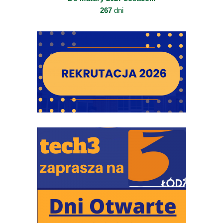
267
dni