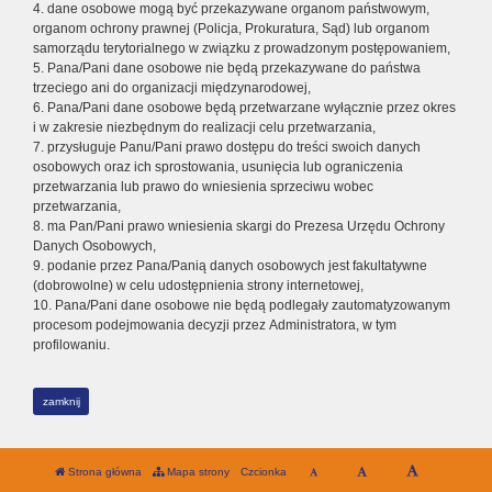
4. dane osobowe mogą być przekazywane organom państwowym,
organom ochrony prawnej (Policja, Prokuratura, Sąd) lub organom
samorządu terytorialnego w związku z prowadzonym postępowaniem,
5. Pana/Pani dane osobowe nie będą przekazywane do państwa
trzeciego ani do organizacji międzynarodowej,
6. Pana/Pani dane osobowe będą przetwarzane wyłącznie przez okres
i w zakresie niezbędnym do realizacji celu przetwarzania,
7. przysługuje Panu/Pani prawo dostępu do treści swoich danych
osobowych oraz ich sprostowania, usunięcia lub ograniczenia
przetwarzania lub prawo do wniesienia sprzeciwu wobec
przetwarzania,
8. ma Pan/Pani prawo wniesienia skargi do Prezesa Urzędu Ochrony
Danych Osobowych,
9. podanie przez Pana/Panią danych osobowych jest fakultatywne
(dobrowolne) w celu udostępnienia strony internetowej,
10. Pana/Pani dane osobowe nie będą podlegały zautomatyzowanym
procesom podejmowania decyzji przez Administratora, w tym
profilowaniu.
zamknij
Strona główna
Mapa strony
Czcionka