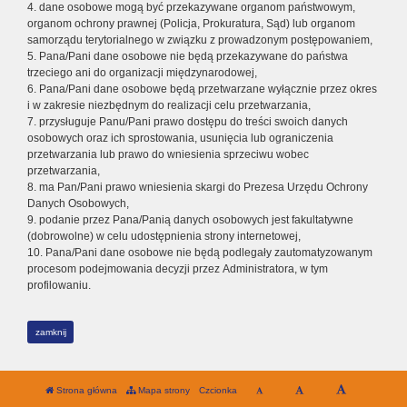
4. dane osobowe mogą być przekazywane organom państwowym,
organom ochrony prawnej (Policja, Prokuratura, Sąd) lub organom
samorządu terytorialnego w związku z prowadzonym postępowaniem,
5. Pana/Pani dane osobowe nie będą przekazywane do państwa
trzeciego ani do organizacji międzynarodowej,
6. Pana/Pani dane osobowe będą przetwarzane wyłącznie przez okres
i w zakresie niezbędnym do realizacji celu przetwarzania,
7. przysługuje Panu/Pani prawo dostępu do treści swoich danych
osobowych oraz ich sprostowania, usunięcia lub ograniczenia
przetwarzania lub prawo do wniesienia sprzeciwu wobec
przetwarzania,
8. ma Pan/Pani prawo wniesienia skargi do Prezesa Urzędu Ochrony
Danych Osobowych,
9. podanie przez Pana/Panią danych osobowych jest fakultatywne
(dobrowolne) w celu udostępnienia strony internetowej,
10. Pana/Pani dane osobowe nie będą podlegały zautomatyzowanym
procesom podejmowania decyzji przez Administratora, w tym
profilowaniu.
zamknij
Strona główna
Mapa strony
Czcionka