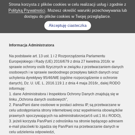
Strona korzysta z plików cookies w celu realizacji usług i zgodnie z
Polityką Prywatności
. Możesz określić warunki przechowywania lub
dostępu do plików cookies w Twojej przeglądarce.
Akceptuję ciasteczka
Informacja Administratora
Na podstawie art. 13 ust. 1 i 2 Rozporządzenia Parlamentu
Europejskiego i Rady (UE) 2016/679 z dnia 27 kwietnia 2016r. w
sprawie ochrony osób fizycznych w związku z przetwarzaniem danych
osobowych i w sprawie swobodnego przepływu takich danych oraz
uchylenia dyrektywy 95/46/WE (ogólne rozporządzenie o ochronie
danych), Dz. U. UE. L. 2016.119.1 z dnia 4 maja 2016r., dalej RODO
informuję:
1. dane Administratora i Inspektora Ochrony Danych znajdują się w
linku „Ochrona danych osobowych”,
2. Pana/Pani dane osobowe w postaci adresu IP, są przetwarzane w
celu udostępniania strony internetowej oraz wypełnienia obowiązków
prawnych spoczywających na administratorze(art.6 ust.1 lit.c RODO),
3. jeżeli korzysta Pan/Pani z odnośnika na stronie będącego adresem
e-mail placówki to zgadza się Pan/Pani na przetwarzanie danych w
celu udzielenia odpowiedzi,