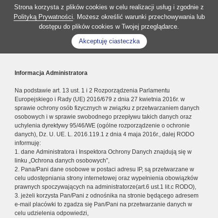
Strona korzysta z plików cookies w celu realizacji usług i zgodnie z
Polityką Prywatności
. Możesz określić warunki przechowywania lub
dostępu do plików cookies w Twojej przeglądarce.
Akceptuję ciasteczka
Informacja Administratora
Na podstawie art. 13 ust. 1 i 2 Rozporządzenia Parlamentu
Europejskiego i Rady (UE) 2016/679 z dnia 27 kwietnia 2016r. w
sprawie ochrony osób fizycznych w związku z przetwarzaniem danych
osobowych i w sprawie swobodnego przepływu takich danych oraz
uchylenia dyrektywy 95/46/WE (ogólne rozporządzenie o ochronie
danych), Dz. U. UE. L. 2016.119.1 z dnia 4 maja 2016r., dalej RODO
informuję:
1. dane Administratora i Inspektora Ochrony Danych znajdują się w
linku „Ochrona danych osobowych”,
2. Pana/Pani dane osobowe w postaci adresu IP, są przetwarzane w
celu udostępniania strony internetowej oraz wypełnienia obowiązków
prawnych spoczywających na administratorze(art.6 ust.1 lit.c RODO),
3. jeżeli korzysta Pan/Pani z odnośnika na stronie będącego adresem
e-mail placówki to zgadza się Pan/Pani na przetwarzanie danych w
celu udzielenia odpowiedzi,