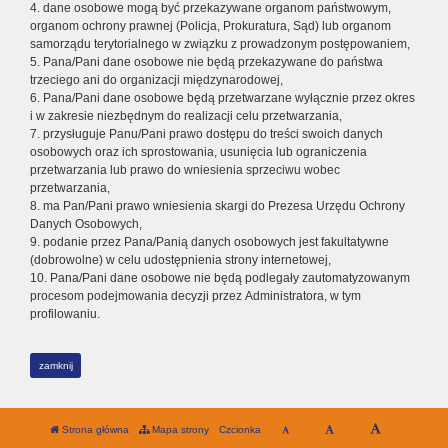
4. dane osobowe mogą być przekazywane organom państwowym,
organom ochrony prawnej (Policja, Prokuratura, Sąd) lub organom
samorządu terytorialnego w związku z prowadzonym postępowaniem,
5. Pana/Pani dane osobowe nie będą przekazywane do państwa
trzeciego ani do organizacji międzynarodowej,
6. Pana/Pani dane osobowe będą przetwarzane wyłącznie przez okres
i w zakresie niezbędnym do realizacji celu przetwarzania,
7. przysługuje Panu/Pani prawo dostępu do treści swoich danych
osobowych oraz ich sprostowania, usunięcia lub ograniczenia
przetwarzania lub prawo do wniesienia sprzeciwu wobec
przetwarzania,
8. ma Pan/Pani prawo wniesienia skargi do Prezesa Urzędu Ochrony
Danych Osobowych,
9. podanie przez Pana/Panią danych osobowych jest fakultatywne
(dobrowolne) w celu udostępnienia strony internetowej,
10. Pana/Pani dane osobowe nie będą podlegały zautomatyzowanym
procesom podejmowania decyzji przez Administratora, w tym
profilowaniu.
zamknij
Strona główna
Mapa strony
Czcionka