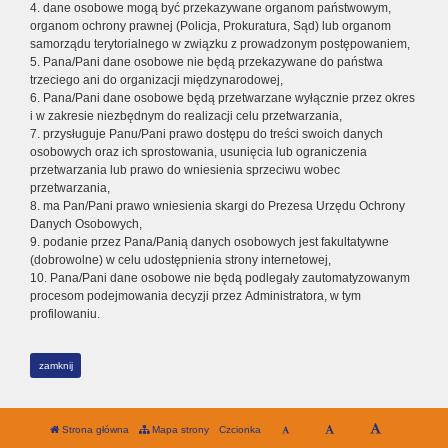
4. dane osobowe mogą być przekazywane organom państwowym,
organom ochrony prawnej (Policja, Prokuratura, Sąd) lub organom
samorządu terytorialnego w związku z prowadzonym postępowaniem,
5. Pana/Pani dane osobowe nie będą przekazywane do państwa
trzeciego ani do organizacji międzynarodowej,
6. Pana/Pani dane osobowe będą przetwarzane wyłącznie przez okres
i w zakresie niezbędnym do realizacji celu przetwarzania,
7. przysługuje Panu/Pani prawo dostępu do treści swoich danych
osobowych oraz ich sprostowania, usunięcia lub ograniczenia
przetwarzania lub prawo do wniesienia sprzeciwu wobec
przetwarzania,
8. ma Pan/Pani prawo wniesienia skargi do Prezesa Urzędu Ochrony
Danych Osobowych,
9. podanie przez Pana/Panią danych osobowych jest fakultatywne
(dobrowolne) w celu udostępnienia strony internetowej,
10. Pana/Pani dane osobowe nie będą podlegały zautomatyzowanym
procesom podejmowania decyzji przez Administratora, w tym
profilowaniu.
zamknij
Strona główna
Mapa strony
Czcionka