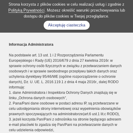
Strona korzysta z plików cookies w celu realizacji usług i zgodnie z
Polityką Prywatności
. Możesz określić warunki przechowywania lub
dostępu do plików cookies w Twojej przeglądarce.
Akceptuję ciasteczka
Informacja Administratora
Na podstawie art. 13 ust. 1 i 2 Rozporządzenia Parlamentu
Europejskiego i Rady (UE) 2016/679 z dnia 27 kwietnia 2016r. w
sprawie ochrony osób fizycznych w związku z przetwarzaniem danych
osobowych i w sprawie swobodnego przepływu takich danych oraz
uchylenia dyrektywy 95/46/WE (ogólne rozporządzenie o ochronie
danych), Dz. U. UE. L. 2016.119.1 z dnia 4 maja 2016r., dalej RODO
informuję:
1. dane Administratora i Inspektora Ochrony Danych znajdują się w
linku „Ochrona danych osobowych”,
2. Pana/Pani dane osobowe w postaci adresu IP, są przetwarzane w
celu udostępniania strony internetowej oraz wypełnienia obowiązków
prawnych spoczywających na administratorze(art.6 ust.1 lit.c RODO),
3. jeżeli korzysta Pan/Pani z odnośnika na stronie będącego adresem
e-mail placówki to zgadza się Pan/Pani na przetwarzanie danych w
celu udzielenia odpowiedzi,