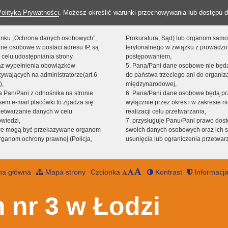
Polityką Prywatności
. Możesz określić warunki przechowywania lub dostępu d
 linku „Ochrona danych osobowych”,
Prokuratura, Sąd) lub organom sam
ne osobowe w postaci adresu IP, są
terytorialnego w związku z prowadz
 celu udostępniania strony
postępowaniem,
raz wypełnienia obowiązków
5. Pana/Pani dane osobowe nie bę
ywających na administratorze(art.6
do państwa trzeciego ani do organiza
),
międzynarodowej,
sta Pan/Pani z odnośnika na stronie
6. Pana/Pani dane osobowe będą pr
em e-mail placówki to zgadza się
wyłącznie przez okres i w zakresie 
zetwarzanie danych w celu
realizacji celu przetwarzania,
owiedzi,
7. przysługuje Panu/Pani prawo dost
we mogą być przekazywane organom
swoich danych osobowych oraz ich s
ganom ochrony prawnej (Policja,
usunięcia lub ograniczenia przetwar
na główna
Mapa strony
Czcionka
Kontrast
Informacja
 nr 3 w Łodzi