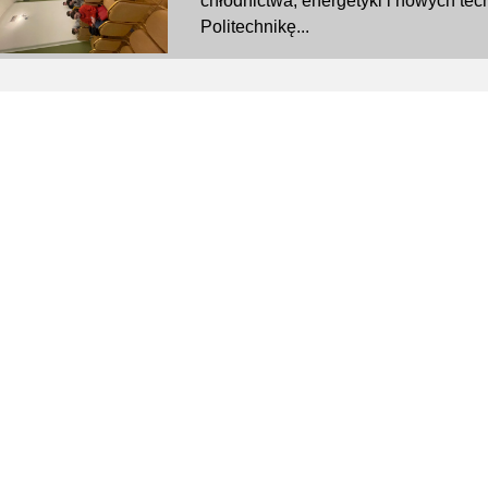
chłodnictwa, energetyki i nowych te
Politechnikę...