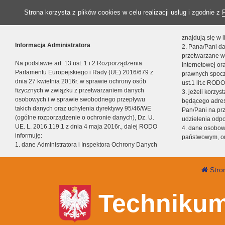
Strona korzysta z plików cookies w celu realizacji usług i zgodnie z
znajdują się w
Informacja Administratora
2. Pana/Pani da
przetwarzane w
Na podstawie art. 13 ust. 1 i 2 Rozporządzenia
internetowej o
Parlamentu Europejskiego i Rady (UE) 2016/679 z
prawnych spocz
dnia 27 kwietnia 2016r. w sprawie ochrony osób
ust.1 lit.c RODO
fizycznych w związku z przetwarzaniem danych
3. jeżeli korzy
osobowych i w sprawie swobodnego przepływu
będącego adres
takich danych oraz uchylenia dyrektywy 95/46/WE
Pan/Pani na pr
(ogólne rozporządzenie o ochronie danych), Dz. U.
udzielenia odp
UE. L. 2016.119.1 z dnia 4 maja 2016r., dalej RODO
4. dane osobo
informuję:
państwowym, or
1. dane Administratora i Inspektora Ochrony Danych
Stro
Technikum