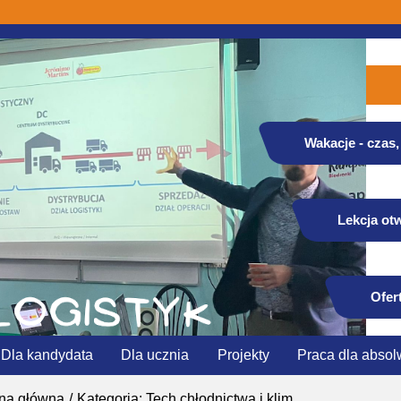
Wakacje - czas, 
Lekcja otw
Ofer
Dla kandydata
Dla ucznia
Projekty
Praca dla absol
ona główna
Kategoria: Tech.chłodnictwa i klim.