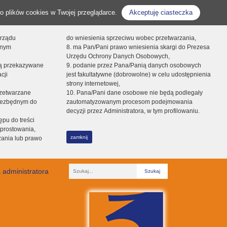
o plików cookies w Twojej przeglądarce.
Akceptuję ciasteczka
orządu
do wniesienia sprzeciwu wobec przetwarzania,
onym
8. ma Pan/Pani prawo wniesienia skargi do Prezesa
Urzędu Ochrony Danych Osobowych,
dą przekazywane
9. podanie przez Pana/Panią danych osobowych
cji
jest fakultatywne (dobrowolne) w celu udostępnienia
strony internetowej,
zetwarzane
10. Pana/Pani dane osobowe nie będą podlegały
niezbędnym do
zautomatyzowanym procesom podejmowania
decyzji przez Administratora, w tym profilowaniu.
ępu do treści
prostowania,
zamknij
zania lub prawo
 administratora
Fraza