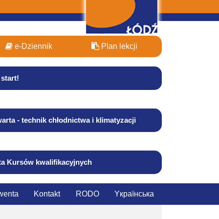
e-Dziennik
Plan lekcji
start!
arta - technik chłodnictwa i klimatyzacji
ta Kursów kwalifikacyjnych
wenta
Kontakt
RODO
Yкраїнська