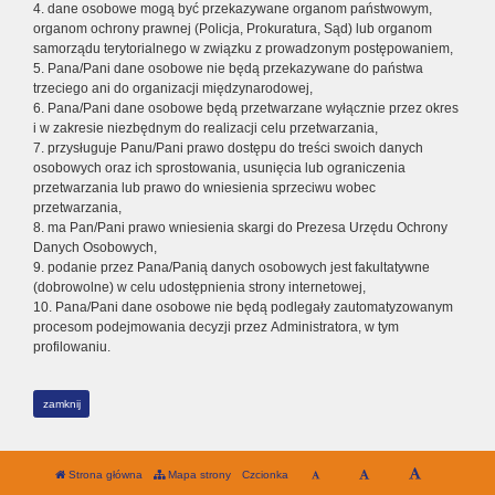
4. dane osobowe mogą być przekazywane organom państwowym,
organom ochrony prawnej (Policja, Prokuratura, Sąd) lub organom
samorządu terytorialnego w związku z prowadzonym postępowaniem,
5. Pana/Pani dane osobowe nie będą przekazywane do państwa
trzeciego ani do organizacji międzynarodowej,
6. Pana/Pani dane osobowe będą przetwarzane wyłącznie przez okres
i w zakresie niezbędnym do realizacji celu przetwarzania,
7. przysługuje Panu/Pani prawo dostępu do treści swoich danych
osobowych oraz ich sprostowania, usunięcia lub ograniczenia
przetwarzania lub prawo do wniesienia sprzeciwu wobec
przetwarzania,
8. ma Pan/Pani prawo wniesienia skargi do Prezesa Urzędu Ochrony
Danych Osobowych,
9. podanie przez Pana/Panią danych osobowych jest fakultatywne
(dobrowolne) w celu udostępnienia strony internetowej,
10. Pana/Pani dane osobowe nie będą podlegały zautomatyzowanym
procesom podejmowania decyzji przez Administratora, w tym
profilowaniu.
zamknij
Strona główna
Mapa strony
Czcionka