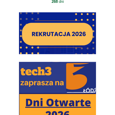
268
dni