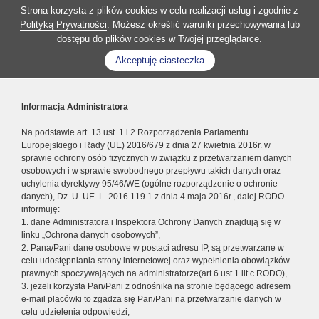
Strona korzysta z plików cookies w celu realizacji usług i zgodnie z
Polityką Prywatności
. Możesz określić warunki przechowywania lub
dostępu do plików cookies w Twojej przeglądarce.
Akceptuję ciasteczka
Informacja Administratora
Na podstawie art. 13 ust. 1 i 2 Rozporządzenia Parlamentu
Europejskiego i Rady (UE) 2016/679 z dnia 27 kwietnia 2016r. w
sprawie ochrony osób fizycznych w związku z przetwarzaniem danych
osobowych i w sprawie swobodnego przepływu takich danych oraz
uchylenia dyrektywy 95/46/WE (ogólne rozporządzenie o ochronie
danych), Dz. U. UE. L. 2016.119.1 z dnia 4 maja 2016r., dalej RODO
informuję:
1. dane Administratora i Inspektora Ochrony Danych znajdują się w
linku „Ochrona danych osobowych”,
2. Pana/Pani dane osobowe w postaci adresu IP, są przetwarzane w
celu udostępniania strony internetowej oraz wypełnienia obowiązków
prawnych spoczywających na administratorze(art.6 ust.1 lit.c RODO),
3. jeżeli korzysta Pan/Pani z odnośnika na stronie będącego adresem
e-mail placówki to zgadza się Pan/Pani na przetwarzanie danych w
celu udzielenia odpowiedzi,