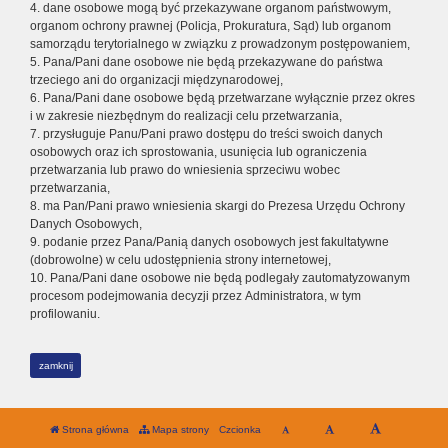
4. dane osobowe mogą być przekazywane organom państwowym,
organom ochrony prawnej (Policja, Prokuratura, Sąd) lub organom
samorządu terytorialnego w związku z prowadzonym postępowaniem,
5. Pana/Pani dane osobowe nie będą przekazywane do państwa
trzeciego ani do organizacji międzynarodowej,
6. Pana/Pani dane osobowe będą przetwarzane wyłącznie przez okres
i w zakresie niezbędnym do realizacji celu przetwarzania,
7. przysługuje Panu/Pani prawo dostępu do treści swoich danych
osobowych oraz ich sprostowania, usunięcia lub ograniczenia
przetwarzania lub prawo do wniesienia sprzeciwu wobec
przetwarzania,
8. ma Pan/Pani prawo wniesienia skargi do Prezesa Urzędu Ochrony
Danych Osobowych,
9. podanie przez Pana/Panią danych osobowych jest fakultatywne
(dobrowolne) w celu udostępnienia strony internetowej,
10. Pana/Pani dane osobowe nie będą podlegały zautomatyzowanym
procesom podejmowania decyzji przez Administratora, w tym
profilowaniu.
zamknij
Strona główna
Mapa strony
Czcionka