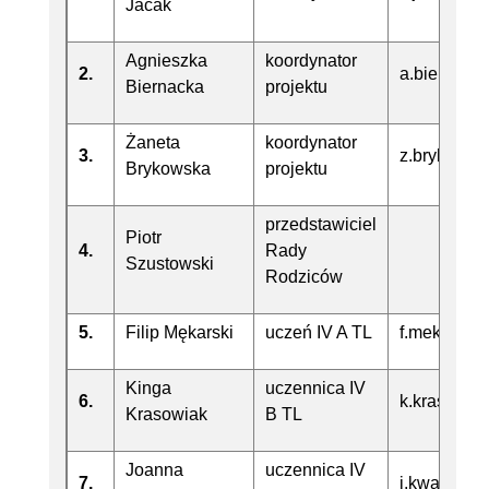
Jacak
Agnieszka
koordynator
2.
a.biernack
Biernacka
projektu
Żaneta
koordynator
3.
z.brykowsk
Brykowska
projektu
przedstawiciel
Piotr
4.
Rady
Szustowski
Rodziców
5.
Filip Mękarski
uczeń IV A TL
f.mekarski
Kinga
uczennica IV
6.
k.krasowia
Krasowiak
B TL
Joanna
uczennica IV
7.
j.kwapisze