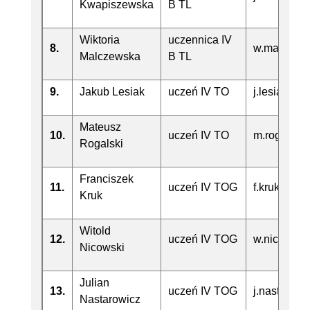
Kwapiszewska
B TL
Wiktoria
uczennica IV
8.
w.malczews
Malczewska
B TL
9.
Jakub Lesiak
uczeń IV TO
j.lesiak@te
Mateusz
10.
uczeń IV TO
m.rogalski
Rogalski
Franciszek
11.
uczeń IV TOG
f.kruk@tech
Kruk
Witold
12.
uczeń IV TOG
w.nicowski
Nicowski
Julian
13.
uczeń IV TOG
j.nastarow
Nastarowicz