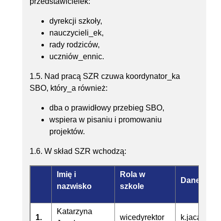
przedstawicielek:
dyrekcji szkoły,
nauczycieli_ek,
rady rodziców,
uczniów_ennic.
1.5. Nad pracą SZR czuwa koordynator_ka
SBO, który_a również:
dba o prawidłowy przebieg SBO,
wspiera w pisaniu i promowaniu
projektów.
1.6. W skład SZR wchodzą:
Imię i
Rola w
Dane kont
nazwisko
szkole
Katarzyna
1.
wicedyrektor
k.jacak@te