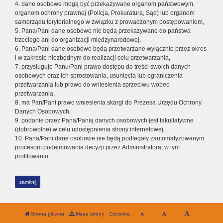
4. dane osobowe mogą być przekazywane organom państwowym,
organom ochrony prawnej (Policja, Prokuratura, Sąd) lub organom
samorządu terytorialnego w związku z prowadzonym postępowaniem,
5. Pana/Pani dane osobowe nie będą przekazywane do państwa
trzeciego ani do organizacji międzynarodowej,
6. Pana/Pani dane osobowe będą przetwarzane wyłącznie przez okres
i w zakresie niezbędnym do realizacji celu przetwarzania,
7. przysługuje Panu/Pani prawo dostępu do treści swoich danych
osobowych oraz ich sprostowania, usunięcia lub ograniczenia
przetwarzania lub prawo do wniesienia sprzeciwu wobec
przetwarzania,
8. ma Pan/Pani prawo wniesienia skargi do Prezesa Urzędu Ochrony
Danych Osobowych,
9. podanie przez Pana/Panią danych osobowych jest fakultatywne
(dobrowolne) w celu udostępnienia strony internetowej,
10. Pana/Pani dane osobowe nie będą podlegały zautomatyzowanym
procesom podejmowania decyzji przez Administratora, w tym
profilowaniu.
zamknij
Strona główna
Mapa strony
Czcionka