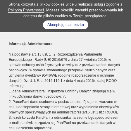
Strona korzysta z plików cookies w celu realizacji usług i zgodnie z
Polityką Prywatności
. Możesz określić warunki przechowywania lub
dostępu do plików cookies w Twojej przeglądarce.
Akceptuję ciasteczka
Informacja Administratora
Na podstawie art. 13 ust. 1 i 2 Rozporządzenia Parlamentu
Europejskiego i Rady (UE) 2016/679 z dnia 27 kwietnia 2016r. w
sprawie ochrony osób fizycznych w związku z przetwarzaniem danych
osobowych i w sprawie swobodnego przepływu takich danych oraz
uchylenia dyrektywy 95/46/WE (ogólne rozporządzenie o ochronie
danych), Dz. U. UE. L. 2016.119.1 z dnia 4 maja 2016r., dalej RODO
informuję:
1. dane Administratora i Inspektora Ochrony Danych znajdują się w
linku „Ochrona danych osobowych”,
2. Pana/Pani dane osobowe w postaci adresu IP, są przetwarzane w
celu udostępniania strony internetowej oraz wypełnienia obowiązków
prawnych spoczywających na administratorze(art.6 ust.1 lit.c RODO),
3. jeżeli korzysta Pan/Pani z odnośnika na stronie będącego adresem
e-mail placówki to zgadza się Pan/Pani na przetwarzanie danych w
celu udzielenia odpowiedzi,