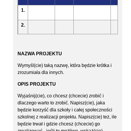
1.
2.
3.
NAZWA PROJEKTU
Wymyśl(cie) taką nazwę, która będzie krótka i
zrozumiała dla innych.
OPIS PROJEKTU
Wyjaśnij(cie), co chcesz (chcecie) zrobić i
dlaczego warto to zrobić. Napisz(cie), jaka
będzie korzyść dla szkoły i całej społeczności
szkolnej z realizacji projektu. Napisz(cie) też, ile
będzie trwał i gdzie chcesz (chcecie) go
zrealizować - jeśli to możliwe, wskaż(cie)